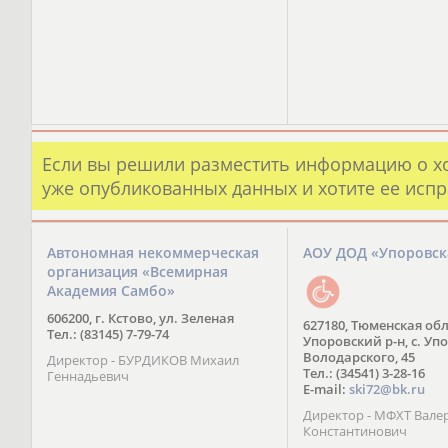
Если вы решили разместить информацию о х
уже опубликованных данных и хотите ее испр
Автономная некоммерческая
АОУ ДОД «Упоровс
организация «Всемирная
Академия Самбо»
606200, г. Кстово, ул. Зеленая
627180, Тюменская обл
Тел.: (83145) 7-79-74
Упоровский р-н, с. Упо
Володарского, 45
Директор - БУРДИКОВ Михаил
Тел.: (34541) 3-28-16
Геннадьевич
E-mail:
ski72@bk.ru
Директор - МФХТ Вале
Константинович