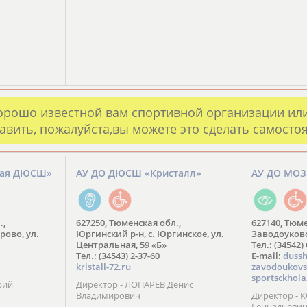
орошо известной вам спортивной организации ил
авить, пожалуйста,вы можете это сделать самосто
кая ДЮСШ»
АУ ДО ДЮСШ «Кристалл»
АУ ДО МО
.,
627250, Тюменская обл.,
627140, Тюме
рово, ул.
Юргинский р-н, с. Юргинское, ул.
Заводоуковск
Центральная, 59 «Б»
Тел.: (34542)
Тел.: (34543) 2-37-60
​E-mail:
dussh
kristall-72.ru
zavodoukovs
sportsckhola
рий
Директор - ЛОПАРЕВ Денис
Владимирович
Директор - 
Геннадьеви