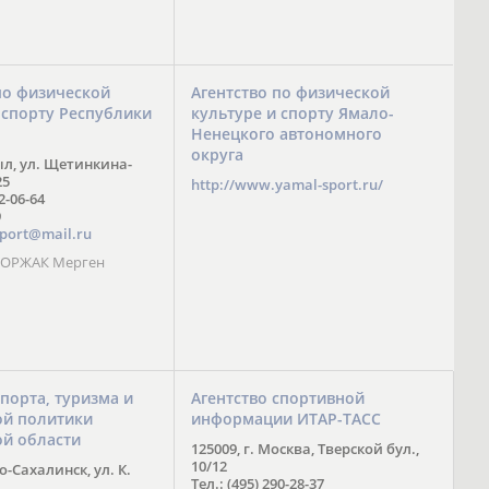
по физической
Агентство по физической
 спорту Республики
культуре и спорту Ямало-
Ненецкого автономного
округа
ыл, ул. Щетинкина-
25
http://www.yamal-sport.ru/
 2-06-64
9
port@mail.ru
 ООРЖАК Мерген
спорта, туризма и
Агентство спортивной
й политики
информации ИТАР-ТАСС
ой области
125009, г. Москва, Тверской бул.,
10/12
-Сахалинск, ул. К.
Тел.: (495) 290-28-37