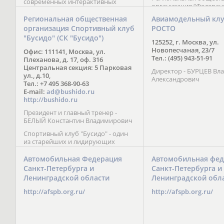
современных интерактивных
организация “Федерац
методик подачи материала;
парусного спорта” Че
обучение на русском и английском
Региональная общественная
Авиамодельный кл
Республики начала св
языках; специалисты с опытом
организация Спортивный клуб
РОСТО
деятельность в декабре
преподавания более 20 лет;
"Бусидо" (СК "Бусидо")
Миссия федерации сос
направленность на общее
125252, г. Москва, ул.
популяризации парусн
развитие ребенка: проведение
Новопесчаная, 23/7
Офис: 111141, Москва, ул.
привлечении и содейс
творческих мастер-классов, уроков
Тел.: (495) 943-51-91
Плеханова, д. 17, оф. 316
развитию спорта в это
по истории и литературе,
Центральная секция: 5 Парковая
спортсменов на россий
Директор - БУРЦЕВ Вл
организация регулярных
ул., д.10,
международных сорев
Александрович
шахматных сборов на спортивных
Тел.: +7 495 368-90-63
базах и в детских лагерях,
E-mail:
ad@bushido.ru
проведение встреч с выдающимися
http://bushido.ru
шахматистами; корпоративное
Президент и главный тренер -
обучение; онлайн обучение в
БЕЛЫЙ Константин Владимирович
форме вебинаров и
индивидуальных занятий, круглые
Спортивный клуб "Бусидо" - один
столы российских и
из старейших и лидирующих
международных тренеров,
клубов России, изучающих и
организация фестивалей; онлайн
развивающих различные боевые
Автомобильная Федерация
Автомобильная фед
трансляция мероприятий и
искусства и, прежде всего, каратэ
Санкт-Петербурга и
Санкт-Петербурга и
турниров.
Кёкусинкай - первого в мире стиля
Ленинградской области
Ленинградской обл
контактного каратэ, получившего
огромное развитие во всем
http://afspb.org.ru/
http://afspb.org.ru/
мире. Однако, спектр интересов
клуба распространяется на все без
исключения виды и стили боевых
искусств.