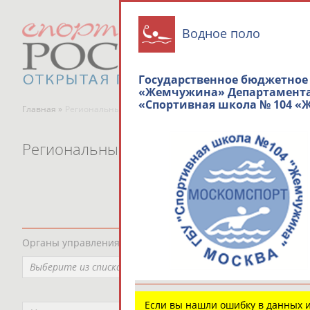
Водное поло
Государственное бюджетное
«Жемчужина» Департамента 
«Спортивная школа № 104 «
Главная »
Региональные спортивные организации
Региональные спортивные организаци
Органы управления, федерации, ВУЗы, Академии и т.п.
Выберите из списка
Если вы нашли ошибку в данных 