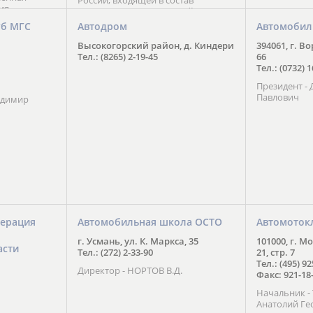
России, входящей в состав
ия
Национального Совета Айкидо
ченской
России, президентом которого
уб МГС
Автодром
Автомобил
ою
является С. В. Киреенко
 2016 года.
Высокогорский район, д. Киндери
394061, г. В
тоит в
Тел.: (8265) 2-19-45
66
ого спорта,
Тел.: (0732) 
твии
Президент -
м регионе и
Павлович
ских и
адимир
нованиях.
ерация
Автомобильная школа ОСТО
Автомоток
г. Усмань, ул. К. Маркса, 35
101000, г. М
асти
Тел.: (272) 2-33-90
21, стр. 7
Тел.: (495) 9
Директор - НОРТОВ В.Д.
Факс: 921-18
Начальник 
Анатолий Ге