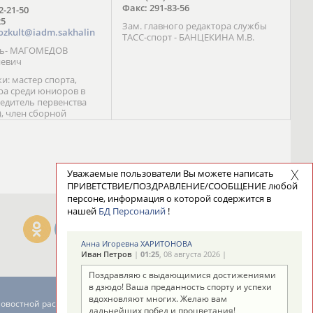
Факс: 291-83-56
72-21-50
25
Зам. главного редактора службы
ozkult@iadm.sakhalin
ТАСС-спорт - БАНЦЕКИНА М.В.
ль- МАГОМЕДОВ
иевич
и: мастер спорта,
а среди юниоров в
бедитель первенства
), член сборной
сии С. Новиков;
та международного
ебряный призер
 (1999), победитель
 (1999) В. Разницын;
Уважаемые пользователи Вы можете написать
та, победитель
ПРИВЕТСТВИЕ/ПОЗДРАВЛЕНИЕ/СООБЩЕНИЕ любой
ссии (1999, 2000), член
персоне, информация о которой содержится в
сборной команды
нашей
БД Персоналий
!
авцова;
Анна Игоревна ХАРИТОНОВА
Иван Петров
|
01:25
, 08 августа 2026 |
Поздравляю с выдающимися достижениями
в дзюдо! Ваша преданность спорту и успехи
вдохновляют многих. Желаю вам
новостной рассылке: 996
дальнейших побед и процветания!