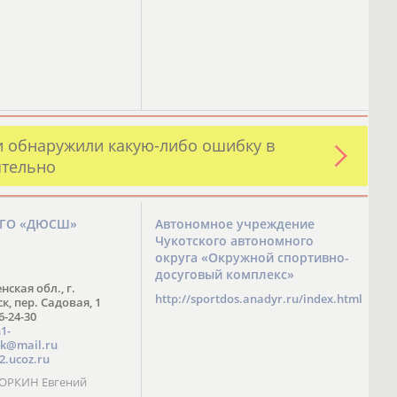
и обнаружили какую-либо ошибку в
ятельно
ЗГО «ДЮСШ»
Автономное учреждение
Чукотского автономного
округа «Окружной спортивно-
досуговый комплекс»
нская обл., г.
http://sportdos.anadyr.ru/index.html
, пер. Садовая, 1
 6-24-30
1-
k@mail.ru
2.ucoz.ru
КОРКИН Евгений
ч