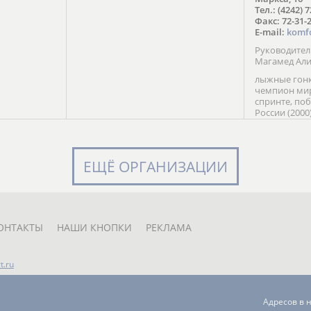
в Солт-
Тел.: (4242) 
сто;
Факс: 72-31-
E-mail:
komf
Руководите
Магамед Ал
лыжные гонк
чемпион мир
спринте, по
России (2000
команды Рос
мастер спор
класса, сер
Универсиады
ЕЩЁ ОРГАНИЗАЦИИ
Кубка России
мастер спор
первенств Ро
юниорской 
России Е. Кр
ОНТАКТЫ
НАШИ КНОПКИ
РЕКЛАМА
t.ru
Адресов в 