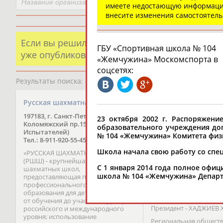
имеете недостающую информаци
внесите изменения самостоятел
Если вы решили разместить информацию о х
ГБУ «Спортивная школа № 104
уже опубликованных данных и хотите ее испр
«Жемчужина» Москомспорта в
соцсетях:
Результаты поиска:
5723 организаций
Русская шахматная школа
Региональная обще
организация “Феде
197183, г. Санкт-Петербург,
23 октября 2002 г. Распоряжен
парусного спорта” 
Коломяжский пр.15/2 (вход с пр.
образовательного учреждения до
Республики (Федер
Испытателей)
№ 104 «Жемчужина» Комитета физи
Тел.: 8-911-920-55-45
парусного спорта Ч
Республики)
Школа начала свою работу со спец
«РУССКАЯ ШАХМАТНАЯ ШКОЛА»
(РШШ) - крупнейшая в России сеть
364013, г. Грозный, ул.
С 1 января 2014 года полное офи
шахматных школ,
Хмельницкого, д. 59
школа № 104 «Жемчужина» Департа
предоставляющая полный цикл
Тел.: +7(928)603-00-50
профессионального шахматного
Email:
info@chyf.ru
образования для детей и взрослых:
от обучения до участия в турнирах
Президент - ХАДЖИЕВ 
российского и международного
уровня; использование
Региональная общест