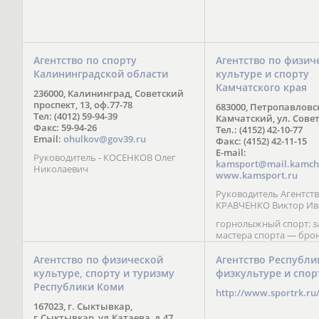
Агентство по спорту
Агентство по физич
Калининградской области
культуре и спорту
Камчатского края
236000, Калининград, Советский
проспект, 13, оф.77-78
683000, Петропавловс
Тел: (4012) 59-94-39
Камчатский, ул. Совет
Факс: 59-94-26
Тел.: (4152) 42-10-77
Email:
ohulkov@gov39.ru
Факс: (4152) 42-11-15
E-mail:
Руководитель - КОСЕНКОВ Олег
kamsport@mail.kamch
Николаевич
www.kamsport.ru
Руководитель Агентств
КРАВЧЕНКО Виктор Ив
горнолыжный спорт: 
мастера спорта — бро
призер Кубка мира (199
обладатель Кубка Европ
Агентство по физической
Агентство Республи
Зеленская; бронзовый
культуре, спорту и туризму
физкультуре и спор
Паралимпийских игр в 
Республики Коми
Сити (2002) А. Мошкин;
http://www.sportrk.ru
спорта международного
167023, г. Сыктывкар,
Мирясова, занявшая н
г.Сыктывкар, ул.Катаева, д.47