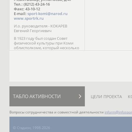
Паралимпийских играх 
Тел.: (8212) 43-24-16
Лейк-Сити (2002) 5-е ме
Факс: 43-10-12
E-mail:
sport-komi@narod.ru
www.sportrk.ru
И.о. руководителя - КОКАРЕВ
Евгений Георгиевич
В 1923 году был создан Совет
физической культуры при Коми
облисполкоме, который несколько
раз реорганизовывался; с 1994 года
существует как Министерство
физической культуры, спорта и
туризма Республики Коми.
ТАБЛО АКТИВНОСТИ
ЦЕЛИ ПРОЕКТА
К
Вопросы сотрудничества и совместной деятельности
inform@infospor
©
Стадион, 1998-2026