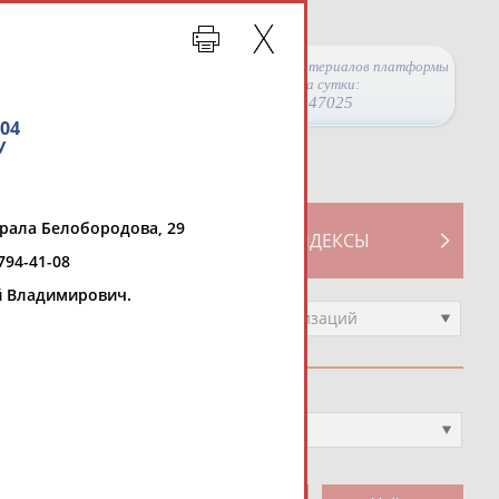
Просмотры материалов платформы
за сутки:
47025
04
У
ерала Белобородова, 29
ТИВНОСТИ
СВОДНЫЕ ИНДЕКСЫ
 794-41-08
й Владимирович.
Выберите другой тип организаций
Вид спорта
Выберите из списка