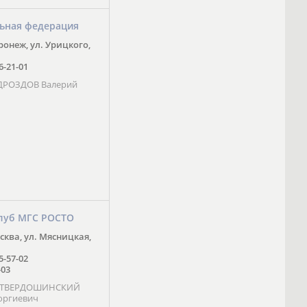
ьная федерация
оронеж, ул. Урицкого,
16-21-01
 ДРОЗДОВ Валерий
луб МГС РОСТО
осква, ул. Мясницкая,
25-57-02
-03
- ТВЕРДОШИНСКИЙ
оргиевич