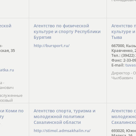
еской
Агентство по физической
Агентство 
культуре и спорту Республики
культуре и
Бурятия
Тыва
к-
http://bursport.ru/
667000, Кыз
ская, 35
Кравченко, 
Тел.: (39422)
Факс: 2-33-0
E-mail:
tuvas
atka.ru
Директор -
Чылбаевич
а -
анович
заслуженные
нзовый
7),
ы (2002) В.
ки Коми по
Агентство спорта, туризма и
Агентство 
 призер
ту
молодежной политики
молодежно
Солт-Лейк-
Сахалинской области
Сахалинск
 мастер
/
 класса О.
http://stimol.admsakhalin.ru/
693020, Южно
а
Маркса, 16