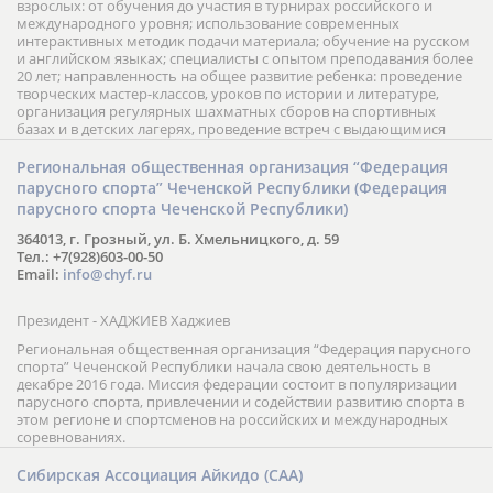
взрослых: от обучения до участия в турнирах российского и
международного уровня; использование современных
интерактивных методик подачи материала; обучение на русском
и английском языках; специалисты с опытом преподавания более
20 лет; направленность на общее развитие ребенка: проведение
творческих мастер-классов, уроков по истории и литературе,
организация регулярных шахматных сборов на спортивных
базах и в детских лагерях, проведение встреч с выдающимися
шахматистами; корпоративное обучение; онлайн обучение в
форме вебинаров и индивидуальных занятий, круглые столы
Региональная общественная организация “Федерация
российских и международных тренеров, организация фестивалей;
парусного спорта” Чеченской Республики (Федерация
онлайн трансляция мероприятий и турниров.
парусного спорта Чеченской Республики)
364013, г. Грозный, ул. Б. Хмельницкого, д. 59
Тел.: +7(928)603-00-50
Email:
info@chyf.ru
Президент - ХАДЖИЕВ Хаджиев
Региональная общественная организация “Федерация парусного
спорта” Чеченской Республики начала свою деятельность в
декабре 2016 года. Миссия федерации состоит в популяризации
парусного спорта, привлечении и содействии развитию спорта в
этом регионе и спортсменов на российских и международных
соревнованиях.
Сибирская Ассоциация Айкидо (САА)