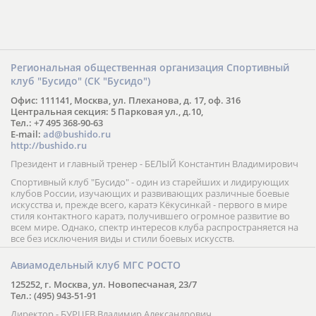
Региональная общественная организация Спортивный
клуб "Бусидо" (СК "Бусидо")
Офис: 111141, Москва, ул. Плеханова, д. 17, оф. 316
Центральная секция: 5 Парковая ул., д.10,
Тел.: +7 495 368-90-63
E-mail:
ad@bushido.ru
http://bushido.ru
Президент и главный тренер - БЕЛЫЙ Константин Владимирович
Спортивный клуб "Бусидо" - один из старейших и лидирующих
клубов России, изучающих и развивающих различные боевые
искусства и, прежде всего, каратэ Кёкусинкай - первого в мире
стиля контактного каратэ, получившего огромное развитие во
всем мире. Однако, спектр интересов клуба распространяется на
все без исключения виды и стили боевых искусств.
Авиамодельный клуб МГС РОСТО
125252, г. Москва, ул. Новопесчаная, 23/7
Тел.: (495) 943-51-91
Директор - БУРЦЕВ Владимир Александрович