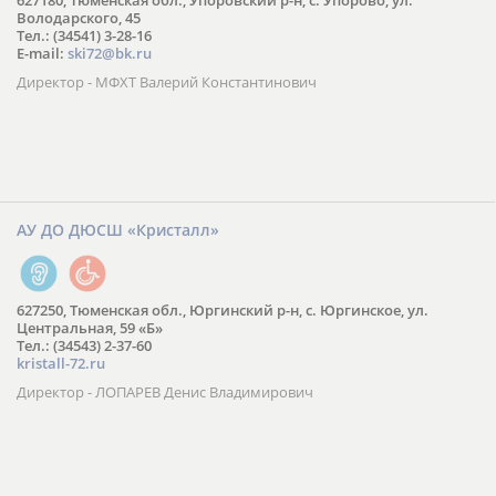
627180, Тюменская обл., Упоровский р-н, с. Упорово, ул.
Володарского, 45
Тел.: (34541) 3-28-16
E-mail:
ski72@bk.ru
Директор - МФХТ Валерий Константинович
АУ ДО ДЮСШ «Кристалл»
627250, Тюменская обл., Юргинский р-н, с. Юргинское, ул.
Центральная, 59 «Б»
Тел.: (34543) 2-37-60
kristall-72.ru
Директор - ЛОПАРЕВ Денис Владимирович