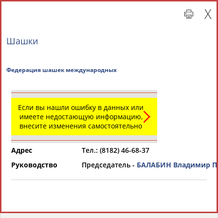
Шашки
Федерация шашек международных
Если вы нашли ошибку в данных или
имеете недостающую информацию,
внесите изменения самостоятельно
Главная »
Региональные спортивные организации
Адрес
Тел.: (8182) 46-68-37
СВОДНЫЕ ИНДЕКСЫ
Руководство
Председатель -
БАЛАБИН Владимир П
ТАБЛО АКТИВНОСТИ