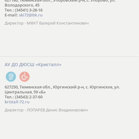
627180, Тюменская обл., Упоровский р-н, с. Упорово, ул.
Володарского, 45
Тел.: (34541) 3-28-16
E-mail:
ski72@bk.ru
Директор - МФХТ Валерий Константинович
АУ ДО ДЮСШ «Кристалл»
627250, Тюменская обл., Юргинский р-н, с. Юргинское, ул.
Центральная, 59 «Б»
Тел.: (34543) 2-37-60
kristall-72.ru
Директор - ЛОПАРЕВ Денис Владимирович