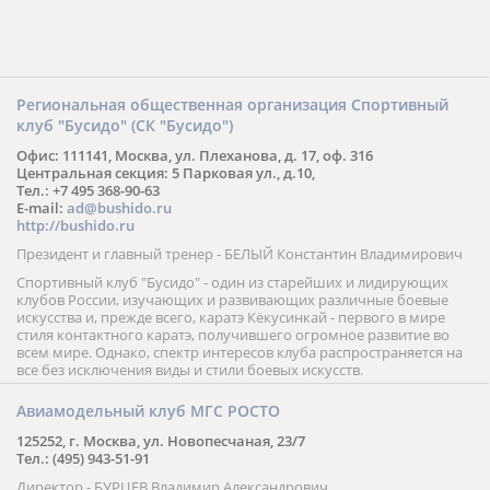
Региональная общественная организация Спортивный
клуб "Бусидо" (СК "Бусидо")
Офис: 111141, Москва, ул. Плеханова, д. 17, оф. 316
Центральная секция: 5 Парковая ул., д.10,
Тел.: +7 495 368-90-63
E-mail:
ad@bushido.ru
http://bushido.ru
Президент и главный тренер - БЕЛЫЙ Константин Владимирович
Спортивный клуб "Бусидо" - один из старейших и лидирующих
клубов России, изучающих и развивающих различные боевые
искусства и, прежде всего, каратэ Кёкусинкай - первого в мире
стиля контактного каратэ, получившего огромное развитие во
всем мире. Однако, спектр интересов клуба распространяется на
все без исключения виды и стили боевых искусств.
Авиамодельный клуб МГС РОСТО
125252, г. Москва, ул. Новопесчаная, 23/7
Тел.: (495) 943-51-91
Директор - БУРЦЕВ Владимир Александрович