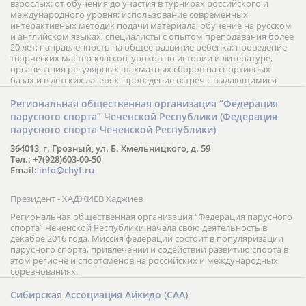
взрослых: от обучения до участия в турнирах российского и
международного уровня; использование современных
интерактивных методик подачи материала; обучение на русском
и английском языках; специалисты с опытом преподавания более
20 лет; направленность на общее развитие ребенка: проведение
творческих мастер-классов, уроков по истории и литературе,
организация регулярных шахматных сборов на спортивных
базах и в детских лагерях, проведение встреч с выдающимися
шахматистами; корпоративное обучение; онлайн обучение в
форме вебинаров и индивидуальных занятий, круглые столы
Региональная общественная организация “Федерация
российских и международных тренеров, организация фестивалей;
парусного спорта” Чеченской Республики (Федерация
онлайн трансляция мероприятий и турниров.
парусного спорта Чеченской Республики)
364013, г. Грозный, ул. Б. Хмельницкого, д. 59
Тел.: +7(928)603-00-50
Email:
info@chyf.ru
Президент - ХАДЖИЕВ Хаджиев
Региональная общественная организация “Федерация парусного
спорта” Чеченской Республики начала свою деятельность в
декабре 2016 года. Миссия федерации состоит в популяризации
парусного спорта, привлечении и содействии развитию спорта в
этом регионе и спортсменов на российских и международных
соревнованиях.
Сибирская Ассоциация Айкидо (САА)