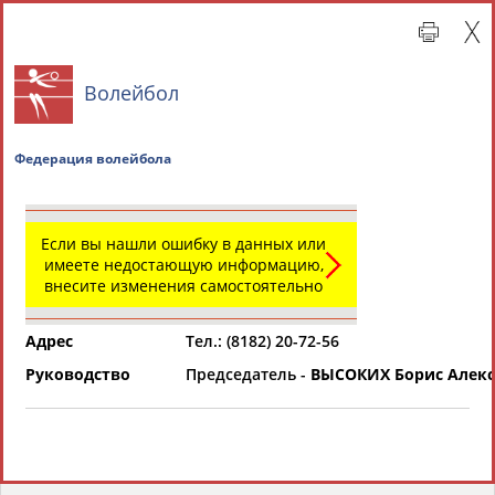
Волейбол
Федерация волейбола
Если вы нашли ошибку в данных или
имеете недостающую информацию,
внесите изменения самостоятельно
Главная »
Региональные спортивные организации
Адрес
Тел.: (8182) 20-72-56
СВОДНЫЕ ИНДЕКСЫ
Руководство
Председатель -
ВЫСОКИХ Борис Алек
ТАБЛО АКТИВНОСТИ