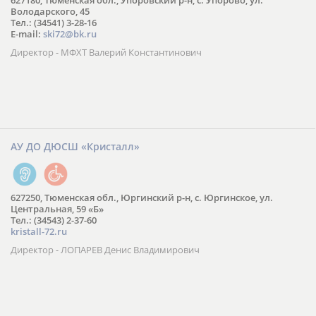
627180, Тюменская обл., Упоровский р-н, с. Упорово, ул.
Володарского, 45
Тел.: (34541) 3-28-16
E-mail:
ski72@bk.ru
Директор - МФХТ Валерий Константинович
АУ ДО ДЮСШ «Кристалл»
627250, Тюменская обл., Юргинский р-н, с. Юргинское, ул.
Центральная, 59 «Б»
Тел.: (34543) 2-37-60
kristall-72.ru
Директор - ЛОПАРЕВ Денис Владимирович