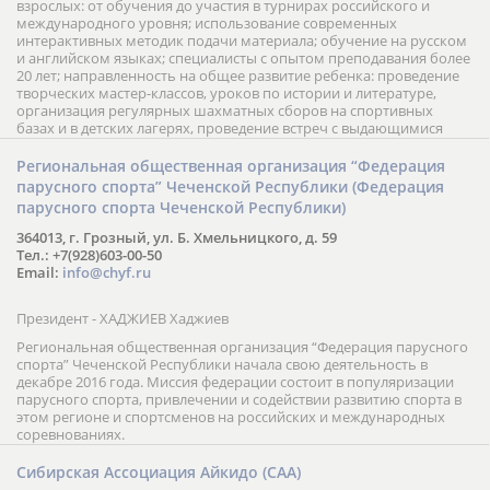
взрослых: от обучения до участия в турнирах российского и
международного уровня; использование современных
интерактивных методик подачи материала; обучение на русском
и английском языках; специалисты с опытом преподавания более
20 лет; направленность на общее развитие ребенка: проведение
творческих мастер-классов, уроков по истории и литературе,
организация регулярных шахматных сборов на спортивных
базах и в детских лагерях, проведение встреч с выдающимися
шахматистами; корпоративное обучение; онлайн обучение в
форме вебинаров и индивидуальных занятий, круглые столы
Региональная общественная организация “Федерация
российских и международных тренеров, организация фестивалей;
парусного спорта” Чеченской Республики (Федерация
онлайн трансляция мероприятий и турниров.
парусного спорта Чеченской Республики)
364013, г. Грозный, ул. Б. Хмельницкого, д. 59
Тел.: +7(928)603-00-50
Email:
info@chyf.ru
Президент - ХАДЖИЕВ Хаджиев
Региональная общественная организация “Федерация парусного
спорта” Чеченской Республики начала свою деятельность в
декабре 2016 года. Миссия федерации состоит в популяризации
парусного спорта, привлечении и содействии развитию спорта в
этом регионе и спортсменов на российских и международных
соревнованиях.
Сибирская Ассоциация Айкидо (САА)