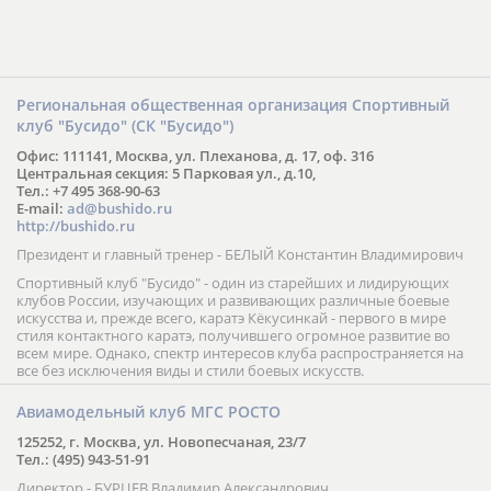
Региональная общественная организация Спортивный
клуб "Бусидо" (СК "Бусидо")
Офис: 111141, Москва, ул. Плеханова, д. 17, оф. 316
Центральная секция: 5 Парковая ул., д.10,
Тел.: +7 495 368-90-63
E-mail:
ad@bushido.ru
http://bushido.ru
Президент и главный тренер - БЕЛЫЙ Константин Владимирович
Спортивный клуб "Бусидо" - один из старейших и лидирующих
клубов России, изучающих и развивающих различные боевые
искусства и, прежде всего, каратэ Кёкусинкай - первого в мире
стиля контактного каратэ, получившего огромное развитие во
всем мире. Однако, спектр интересов клуба распространяется на
все без исключения виды и стили боевых искусств.
Авиамодельный клуб МГС РОСТО
125252, г. Москва, ул. Новопесчаная, 23/7
Тел.: (495) 943-51-91
Директор - БУРЦЕВ Владимир Александрович