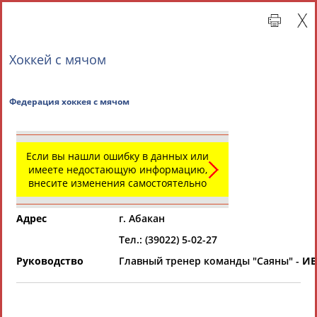
Хоккей с мячом
Федерация хоккея с мячом
Если вы нашли ошибку в данных или
имеете недостающую информацию,
внесите изменения самостоятельно
Главная »
Региональные спортивные организации
Адрес
г. Абакан
СВОДНЫЕ ИНДЕКСЫ
Тел.: (39022) 5-02-27
Руководство
Главный тренер команды "Саяны" -
ИВ
ТАБЛО АКТИВНОСТИ