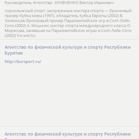
края
683000, Петропавловск-Камчатский, ул. Советская, 35
Тел.: (4152) 42-10-77
Факс: (4152) 42-11-15
E-mail:
kamsport@mail.kamchatka.ru
www.kamsport.ru
Руководитель Агентства - КРАВЧЕНКО Виктор Иванович
горнолыжный спорт: заслуженные мастера спорта — бронзовый
призер Кубка мира (1997), обладатель Кубка Европы (2002) В.
Зеленская; бронзовый призер Паралимпийских игр в Солт-Лейк-
Сити (2002) А. Мошкин; мастер спорта международного класса О.
Мирясова, занявшая на Паралимпийских играх в Солт-Лейк-Сити
(2002) 5-е место;
Агентство по физической культуре и спорту Республики
Бурятия
http://bursport.ru/