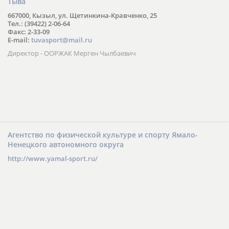
Агентство по физической культуре и спорту Республики
Тыва
667000, Кызыл, ул. Щетинкина-Кравченко, 25
Тел.: (39422) 2-06-64
Факс: 2-33-09
E-mail:
tuvasport@mail.ru
Директор - ООРЖАК Мерген Чылбаевич
Агентство по физической культуре и спорту Ямало-
Ненецкого автономного округа
http://www.yamal-sport.ru/