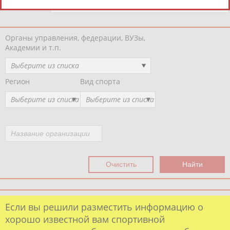
Региональные спортивные организации
РЕСУРСНАЯ ПЛОЩАДКА
Просмотры
материалов
платформы за
сутки:
Выберите другой тип организаций
Органы управления, федерации, ВУЗы,
Академии и т.п.
Выберите из списка
Регион
Вид спорта
Выберите из списка
Выберите из списка