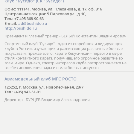
Региональная общественная организация Спортивный
клуб "Бусидо" (СК "Бусидо")
Офис: 111141, Москва, ул. Плеханова, д. 17, оф. 316
Центральная секция: 5 Парковая ул., д.10,
Тел.: +7 495 368-90-63
E-mail:
ad@bushido.ru
http://bushido.ru
Президент и главный тренер - БЕЛЫЙ Константин Владимирович
Спортивный клуб "Бусидо" - один из старейших и лидирующих
клубов России, изучающих и развивающих различные боевые
искусства и, прежде всего, каратэ Кёкусинкай - первого в мире
стиля контактного каратэ, получившего огромное развитие во
всем мире. Однако, спектр интересов клуба распространяется на
все без исключения виды и стили боевых искусств.
Авиамодельный клуб МГС РОСТО
125252, г. Москва, ул. Новопесчаная, 23/7
Тел.: (495) 943-51-91
Директор - БУРЦЕВ Владимир Александрович