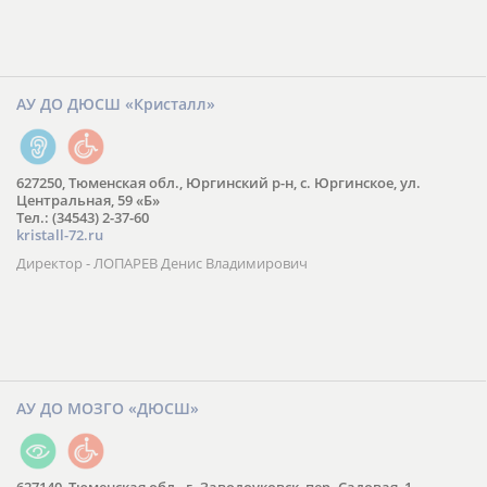
627180, Тюменская обл., Упоровский р-н, с. Упорово, ул.
Володарского, 45
Тел.: (34541) 3-28-16
E-mail:
ski72@bk.ru
Директор - МФХТ Валерий Константинович
АУ ДО ДЮСШ «Кристалл»
627250, Тюменская обл., Юргинский р-н, с. Юргинское, ул.
Центральная, 59 «Б»
Тел.: (34543) 2-37-60
kristall-72.ru
Директор - ЛОПАРЕВ Денис Владимирович