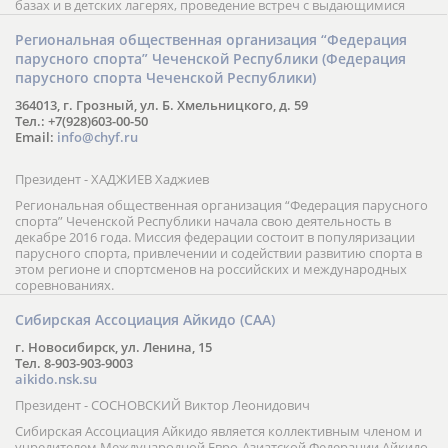
взрослых: от обучения до участия в турнирах российского и
международного уровня; использование современных
интерактивных методик подачи материала; обучение на русском
и английском языках; специалисты с опытом преподавания более
20 лет; направленность на общее развитие ребенка: проведение
творческих мастер-классов, уроков по истории и литературе,
организация регулярных шахматных сборов на спортивных
базах и в детских лагерях, проведение встреч с выдающимися
шахматистами; корпоративное обучение; онлайн обучение в
форме вебинаров и индивидуальных занятий, круглые столы
Региональная общественная организация “Федерация
российских и международных тренеров, организация фестивалей;
парусного спорта” Чеченской Республики (Федерация
онлайн трансляция мероприятий и турниров.
парусного спорта Чеченской Республики)
364013, г. Грозный, ул. Б. Хмельницкого, д. 59
Тел.: +7(928)603-00-50
Email:
info@chyf.ru
Президент - ХАДЖИЕВ Хаджиев
Региональная общественная организация “Федерация парусного
спорта” Чеченской Республики начала свою деятельность в
декабре 2016 года. Миссия федерации состоит в популяризации
парусного спорта, привлечении и содействии развитию спорта в
этом регионе и спортсменов на российских и международных
соревнованиях.
Сибирская Ассоциация Айкидо (САА)