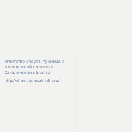
Агентство Республики Коми по физкультуре и спорту
http://www.sportrk.ru/
Агентство спорта, туризма и
молодежной политики
Сахалинской области
http://stimol.admsakhalin.ru/