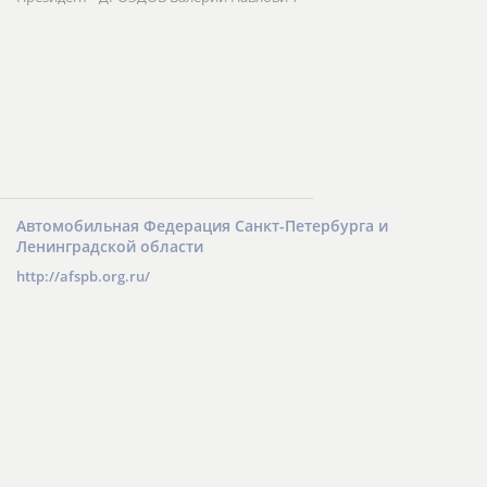
Автомобильная федерация
394061, г. Воронеж, ул. Урицкого, 66
Тел.: (0732) 16-21-01
Президент - ДРОЗДОВ Валерий Павлович
Автомобильная Федерация Санкт-Петербурга и
Ленинградской области
http://afspb.org.ru/