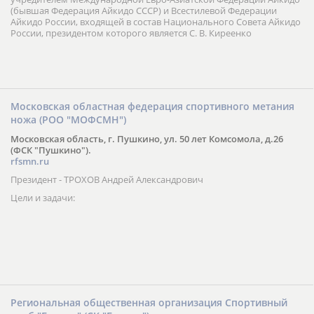
г. Новосибирск, ул. Ленина, 15
Тел. 8-903-903-9003
aikido.nsk.su
Президент - СОСНОВСКИЙ Виктор Леонидович
Сибирская Ассоциация Айкидо является коллективным членом и
учредителем Международной Евро-Азиатской Федерации Айкидо
(бывшая Федерация Айкидо СССР) и Всестилевой Федерации
Айкидо России, входящей в состав Национального Совета Айкидо
России, президентом которого является С. В. Киреенко
Московская областная федерация спортивного метания
ножа (РОО "МОФСМН")
Московская область, г. Пушкино, ул. 50 лет Комсомола, д.26
(ФСК "Пушкино").
rfsmn.ru
Президент - ТРОХОВ Андрей Александрович
Цели и задачи: