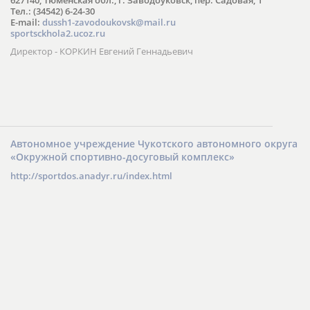
АУ ДО МОЗГО «ДЮСШ»
627140, Тюменская обл., г. Заводоуковск, пер. Садовая, 1
Тел.: (34542) 6-24-30
​E-mail:
dussh1-zavodoukovsk@mail.ru
sportsckhola2.ucoz.ru
Директор - КОРКИН Евгений Геннадьевич
Автономное учреждение Чукотского автономного округа
«Окружной спортивно-досуговый комплекс»
http://sportdos.anadyr.ru/index.html