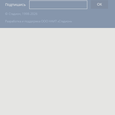
Вопросы сотрудничества и совместной деятельности
inform@infosport.ru
Адресов в новостной рассылке: 997
Подпишись
©
Стадион, 1998-2026
Разработка и поддержка ООО НАИТ «Стадион»