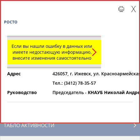
РОСТО
Если вы нашли ошибку в данных или
имеете недостающую информацию,
внесите изменения самостоятельно
Адрес
426057, г. Ижевск, ул. Красноармейская
Тел.: (3412) 78-35-57
Главная »
Региональные спортивные организации
Руководство
Председатель -
КНАУБ Николай Андр
СВОДНЫЕ ИНДЕКСЫ
ТАБЛО АКТИВНОСТИ