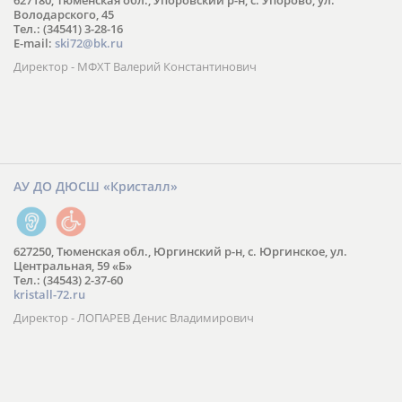
627180, Тюменская обл., Упоровский р-н, с. Упорово, ул.
Володарского, 45
Тел.: (34541) 3-28-16
E-mail:
ski72@bk.ru
Директор - МФХТ Валерий Константинович
АУ ДО ДЮСШ «Кристалл»
627250, Тюменская обл., Юргинский р-н, с. Юргинское, ул.
Центральная, 59 «Б»
Тел.: (34543) 2-37-60
kristall-72.ru
Директор - ЛОПАРЕВ Денис Владимирович