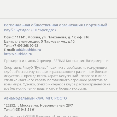
Региональная общественная организация Спортивный
клуб "Бусидо" (СК "Бусидо")
Офис: 111141, Москва, ул. Плеханова, д. 17, оф. 316
Центральная секция: 5 Парковая ул., д.10,
Тел.: +7 495 368-90-63
E-mail:
ad@bushido.ru
http://bushido.ru
Президент и главный тренер - БЕЛЫЙ Константин Владимирович
Спортивный клуб "Бусидо" - один из старейших и лидирующих
клубов России, изучающих и развивающих различные боевые
искусства и, прежде всего, каратэ Кёкусинкай - первого в мире
стиля контактного каратэ, получившего огромное развитие во
всем мире. Однако, спектр интересов клуба распространяется на
все без исключения виды и стили боевых искусств.
Авиамодельный клуб МГС РОСТО
125252, г. Москва, ул. Новопесчаная, 23/7
Тел.: (495) 943-51-91
Директор - БУРЦЕВ Владимир Александрович