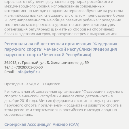
взрослых: от обучения до участия в турнирах российского и
международного уровня; использование современных
интерактивных методик подачи материала; обучение на русском
и английском языках; специалисты с опытом преподавания более
20 лет; направленность на общее развитие ребенка: проведение
творческих мастер-классов, уроков по истории и литературе,
организация регулярных шахматных сборов на спортивных
базах и в детских лагерях, проведение встреч с выдающимися
шахматистами; корпоративное обучение; онлайн обучение в
форме вебинаров и индивидуальных занятий, круглые столы
Региональная общественная организация “Федерация
российских и международных тренеров, организация фестивалей;
парусного спорта” Чеченской Республики (Федерация
онлайн трансляция мероприятий и турниров.
парусного спорта Чеченской Республики)
364013, г. Грозный, ул. Б. Хмельницкого, д. 59
Тел.: +7(928)603-00-50
Email:
info@chyf.ru
Президент - ХАДЖИЕВ Хаджиев
Региональная общественная организация “Федерация парусного
спорта” Чеченской Республики начала свою деятельность в
декабре 2016 года. Миссия федерации состоит в популяризации
парусного спорта, привлечении и содействии развитию спорта в
этом регионе и спортсменов на российских и международных
соревнованиях.
Сибирская Ассоциация Айкидо (САА)