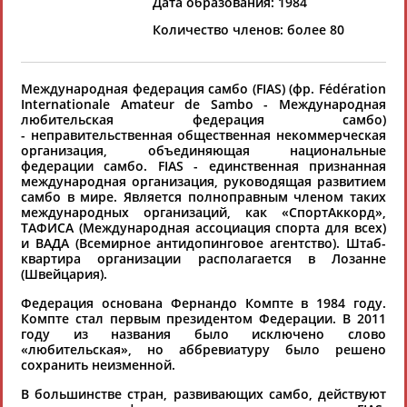
Дата образования: 1984
хорошо известной вам спортивной
Количество членов: более 80
организации или обнаружили какую-либо
ошибку в уже опубликованных данных и
хотите ее исправить, пожалуйста, вы можете
Международная федерация самбо (FIAS) (фр. Fédération
это сделать самостоятельно
Internationale Amateur de Sambo - Международная
любительская федерация самбо)
- неправительственная общественная некоммерческая
организация, объединяющая национальные
Результаты поиска:
1 организаций
федерации самбо. FIAS - единственная признанная
100 последних изменений
международная организация, руководящая развитием
самбо в мире. Является полноправным членом таких
международных организаций, как «СпортАккорд»,
Международная федерация
ТАФИСА (Международная ассоциация спорта для всех)
и ВАДА (Всемирное антидопинговое агентство). Штаб-
самбо (ФИАС)
квартира организации располагается в Лозанне
Av. De Rhodanie 54A, Ch-1007
(Швейцария).
Lausanne. Switzerland
Tel.: 0041-21-601-7014, 0041-21-601-
Федерация основана Фернандо Компте в 1984 году.
7015
Компте стал первым президентом Федерации. В 2011
Fax: 0041-21-601-7016
году из названия было исключено слово
E-mail:
swissoffice@sambo-fias.com
«любительская», но аббревиатуру было решено
www.sambo-fias.org
сохранить неизменной.
Президент - Vasily Shestakov (RUS)
В большинстве стран, развивающих самбо, действуют
Международная федерация самбо