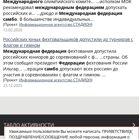
Международного
олимпийского комите... ...исполком МОК
рекомендовал
международным
федерациям
допускать
российских и... ...дзюдо и
Международная
федерация
самбо
. В большинстве индивидуальных...
(Проект:
Информационное агентство СТАДИОН
)
12.02.2026
Российских юных фехтовальщиков допустили до турниров с
флагом и гимном
Международная
федерация
фехтования допустила
российских юниоров до соревнований с ф... ...страны. Об
этом сообщил президент
Федерации
фехтования России
Ильгар... ...ерация
самбо
допускают всех россиян до
участия в соревнованиях с флагом и гимном. ...
(Проект:
Информационное агентство СТАДИОН
)
23.12.2025
ТАБЛО АКТИВНОСТИ
Уважаемые пользователи Вы можете написать ПРИВЕТСТВИЕ/
ПОЗДРАВЛЕНИЕ/СООБЩЕНИЕ любой персоне, информация о