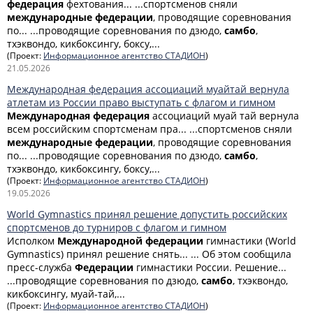
федерация
фехтования... ...спортсменов сняли
международные
федерации
, проводящие соревнования
по... ...проводящие соревнования по дзюдо,
самбо
,
тхэквондо, кикбоксингу, боксу,...
(Проект:
Информационное агентство СТАДИОН
)
21.05.2026
Международная федерация ассоциаций муайтай вернула
атлетам из России право выступать с флагом и гимном
Международная
федерация
ассоциаций муай тай вернула
всем российским спортсменам пра... ...спортсменов сняли
международные
федерации
, проводящие соревнования
по... ...проводящие соревнования по дзюдо,
самбо
,
тхэквондо, кикбоксингу, боксу,...
(Проект:
Информационное агентство СТАДИОН
)
19.05.2026
World Gymnastics принял решение допустить российских
спортсменов до турниров с флагом и гимном
Исполком
Международной
федерации
гимнастики (World
Gymnastics) принял решение снять... ... Об этом сообщила
пресс-служба
Федерации
гимнастики России. Решение...
...проводящие соревнования по дзюдо,
самбо
, тхэквондо,
кикбоксингу, муай-тай,...
(Проект:
Информационное агентство СТАДИОН
)