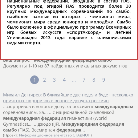
национальные федерации, входящие в состав FIAS.
(FIAS) (фр. Fédération Internationale
Регулярно под эгидой FIAS проводится более 30
Amateur de Sambo
крупных международных соревнований по самбо,
- Международная любительская
наиболее важные из которых - чемпионат мира,
федерация самбо)
чемпионат мира среди юниоров и молодёжи. Самбо
- неправительственная
было включено в официальную программу Всемирных
общественная некоммерческая
игр боевых искусств «СпортАккорд» и летней
организация, объединяющая
Универсиады 2013 года наравне с олимпийскими
национальные федерации самбо.
видами спорта.
FIAS - единственная признанная
международная организация,
руководящая развитием самбо в
мире. Является полноправным
Ваш запрос: "Международная федерация самбо"
членом таких международных
Документы 1-10 из 87 найденных уникальных документов
организаций, как «СпортАккорд»,
ТАФИСА (Международная
ассоциация спорта для всех) и ВАДА
1
2
3
4
...
7
8
9
(Всемирное антидопинговое
агентство). Штаб-квартира
организации располагается в
Михаил Дегтярев: В ближайшие две недели будет несколько
Лозанне (Швейцария).
приятных сюрпризов в вопросе допуска россиян
...сюрпризов в вопросе допуска россиян к
международным
соревнованиям. За... ...с национальной символикой
Международная
федерация
гимнастики (World
Gymnastics),... ...дзюдо (IJF),
Международная
федерация
самбо
(FIAS), Всемирная
федерация
...
(Проект:
Информационное агентство СТАДИОН
)