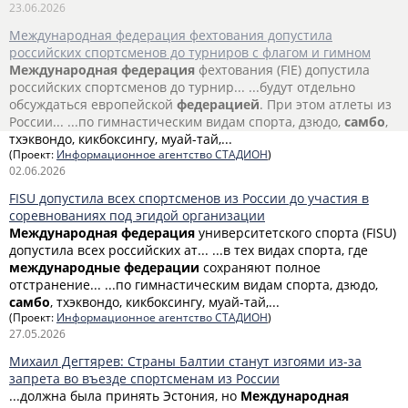
23.06.2026
Международная федерация фехтования допустила
российских спортсменов до турниров с флагом и гимном
Международная
федерация
фехтования (FIE) допустила
российских спортсменов до турнир... ...будут отдельно
обсуждаться европейской
федерацией
. При этом атлеты из
России... ...по гимнастическим видам спорта, дзюдо,
самбо
,
тхэквондо, кикбоксингу, муай-тай,...
(Проект:
Информационное агентство СТАДИОН
)
02.06.2026
FISU допустила всех спортсменов из России до участия в
соревнованиях под эгидой организации
Международная
федерация
университетского спорта (FISU)
допустила всех российских ат... ...в тех видах спорта, где
международные
федерации
сохраняют полное
отстранение... ...по гимнастическим видам спорта, дзюдо,
самбо
, тхэквондо, кикбоксингу, муай-тай,...
(Проект:
Информационное агентство СТАДИОН
)
27.05.2026
Михаил Дегтярев: Страны Балтии станут изгоями из-за
запрета во въезде спортсменам из России
...должна была принять Эстония, но
Международная