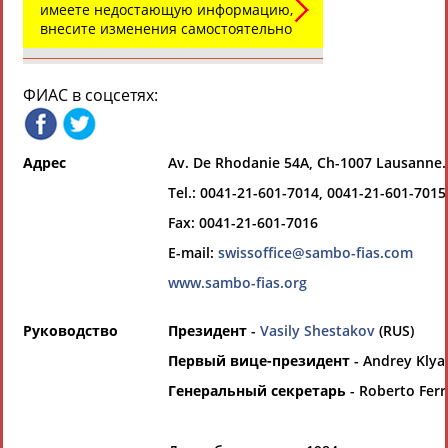
имеете недостающую информацию,
Международные спортивные организации
РЕСУРСНАЯ ПЛОЩАДКА
внесите изменения самостоятельно
Просмотры
материалов
платформы за
сутки:
ФИАС в соцсетях:
46432
Выберите другой тип организаций
Адрес
Av. De Rhodanie 54A, Ch-1007 Lausanne.
Органы управления, федерации,
Tel.: 0041-21-601-7014, 0041-21-601-7015
ВУЗы, Академии и т.п.
Fax: 0041-21-601-7016
Выберите из списка
E-mail:
swissoffice@sambo-fias.com
Вид спорта
www.sambo-fias.org
Выберите из списка
Руководство
Президент
-
Vasily Shestakov
(RUS)
Первый вице-президент
- Andrey Klya
Генеральный секретарь
- Roberto Ferra
Если вы решили разместить информацию о