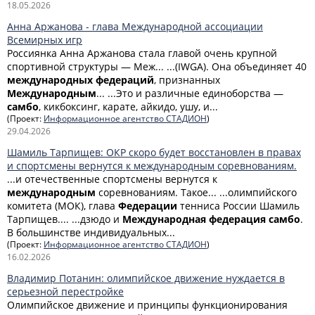
18.05.2026
Анна Аржанова - глава Международной ассоциации
Всемирных игр
Россиянка Анна Аржанова стала главой очень крупной
спортивной структуры — Меж... ...(IWGA). Она объединяет 40
международных
федераций
, признанных
Международным
... ...Это и различные единоборства —
самбо
, кикбоксинг, карате, айкидо, ушу, и...
(Проект:
Информационное агентство СТАДИОН
)
29.04.2026
Шамиль Тарпищев: ОКР скоро будет восстановлен в правах
и спортсмены вернутся к международным соревнованиям.
...и отечественные спортсмены вернутся к
международным
соревнованиям. Такое... ...олимпийского
комитета (МОК), глава
Федерации
тенниса России Шамиль
Тарпищев.... ...дзюдо и
Международная
федерация
самбо
.
В большинстве индивидуальных...
(Проект:
Информационное агентство СТАДИОН
)
16.02.2026
Владимир Потанин: олимпийское движение нуждается в
серьезной перестройке
Олимпийское движение и принципы функционирования