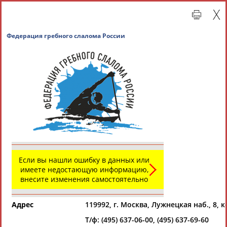
Федерация гребного слалома России
Главная »
Всероссийские спортивные организации
Если вы нашли ошибку в данных или
СВОДНЫЕ ИНДЕКСЫ
имеете недостающую информацию,
внесите изменения самостоятельно
ТАБЛО АКТИВНОСТИ
Адрес
119992, г. Москва, Лужнецкая наб., 8, к
Т/ф: (495) 637-06-00, (495) 637-69-60