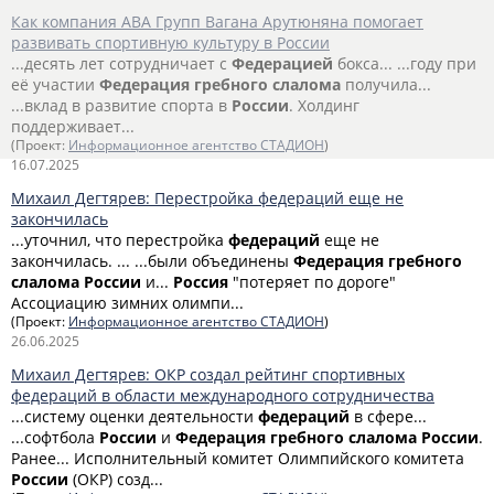
Как компания АВА Групп Вагана Арутюняна помогает
развивать спортивную культуру в России
...десять лет сотрудничает с
Федерацией
бокса... ...году при
её участии
Федерация
гребного
слалома
получила...
...вклад в развитие спорта в
России
. Холдинг
поддерживает...
(Проект:
Информационное агентство СТАДИОН
)
16.07.2025
Михаил Дегтярев: Перестройка федераций еще не
закончилась
...уточнил, что перестройка
федераций
еще не
закончилась. ... ...были объединены
Федерация
гребного
слалома
России
и...
Россия
"потеряет по дороге"
Ассоциацию зимних олимпи...
(Проект:
Информационное агентство СТАДИОН
)
26.06.2025
Михаил Дегтярев: ОКР создал рейтинг спортивных
федераций в области международного сотрудничества
...систему оценки деятельности
федераций
в сфере...
...софтбола
России
и
Федерация
гребного
слалома
России
.
Ранее... Исполнительный комитет Олимпийского комитета
России
(ОКР) созд...