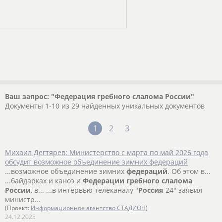
Ваш запрос: "Федерация гребного слалома России"
Документы 1-10 из 29 найденных уникальных документов
1
2
3
Михаил Дегтярев: Министерство с марта по май 2026 года
обсудит возможное объединение зимних федераций
...возможное объединение зимних
федераций
. Об этом в...
...байдарках и каноэ и
Федерации
гребного
слалома
России
, в... ...в интервью телеканалу "
Россия
-24" заявил
министр...
(Проект:
Информационное агентство СТАДИОН
)
24.12.2025