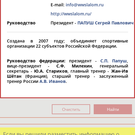
Всероссийские спортивные организации
E-mail:
info@wwslalom.ru
РЕСУРСНАЯ ПЛОЩАДКА
Просмотры
http://wwslalom.ru/
материалов
платформы за
Руководство
Президент -
ПАПУШ Сегрей Павлович
сутки:
45829
Выберите другой тип организаций
Создана в 2007 году; объединяет спортивные
организации 22 субъектов Российской Федерации.
Органы управления, федерации,
Руководство федерации:
президент -
С.П. Папуш
,
ВУЗы, Академии и т.п.
вице-президент -
С.Ф. Милехин
, генеральный
секретарь -
Ю.А. Стариков
, главный тренер -
Жан-Ив
Выберите из списка
Шётан
(Франция), старший тренер - заслуженный
тренер России
А.В. Иванов
.
Вид спорта
Выберите из списка
Если вы решили разместить информацию о