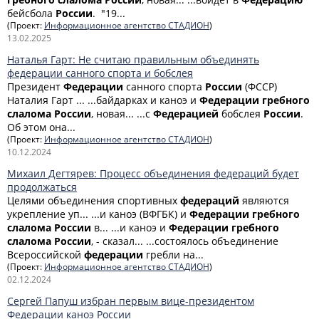
бейсбола
России
. "19...
(Проект:
Информационное агентство СТАДИОН
)
13.02.2025
Наталья Гарт: Не считаю правильным объединять
федерации санного спорта и бобслея
Президент
Федерации
санного спорта
России
(ФССР)
Наталия Гарт ... ...байдарках и каноэ и
Федерации
гребного
слалома
России
, новая... ...с
Федерацией
бобслея
России
.
Об этом она...
(Проект:
Информационное агентство СТАДИОН
)
10.12.2024
Михаил Дегтярев: Процесс объединения федераций будет
продолжаться
Целями объединения спортивных
федераций
являются
укрепление уп... ...и каноэ (ВФГБК) и
Федерации
гребного
слалома
России
в... ...и каноэ и
Федерации
гребного
слалома
России
, - сказал... ...состоялось объединение
Всероссийской
федерации
гребли на...
(Проект:
Информационное агентство СТАДИОН
)
02.12.2024
Сергей Папуш избран первым вице-президентом
Федерации каноэ России