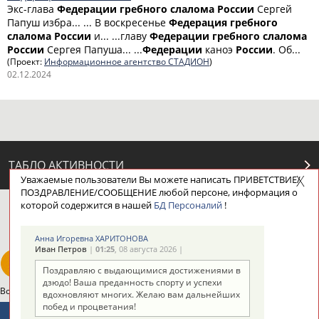
Экс-глава
Федерации
гребного
слалома
России
Сергей
Папуш избра... ... В воскресенье
Федерация
гребного
слалома
России
и... ...главу
Федерации
гребного
слалома
России
Сергея Папуша... ...
Федерации
каноэ
России
. Об...
(Проект:
Информационное агентство СТАДИОН
)
02.12.2024
ТАБЛО АКТИВНОСТИ
Уважаемые пользователи Вы можете написать ПРИВЕТСТВИЕ/
ПОЗДРАВЛЕНИЕ/СООБЩЕНИЕ любой персоне, информация о
которой содержится в нашей
БД Персоналий
!
ЦЕЛИ ПРОЕКТА
КОНТАКТЫ
НАШИ КНОПКИ
РЕКЛАМА
Анна Игоревна ХАРИТОНОВА
Иван Петров
|
01:25
, 08 августа 2026 |
Поздравляю с выдающимися достижениями в
дзюдо! Ваша преданность спорту и успехи
Вопросы сотрудничества и совместной деятельности
inform@infosport.ru
вдохновляют многих. Желаю вам дальнейших
побед и процветания!
Адресов в новостной рассылке: 996