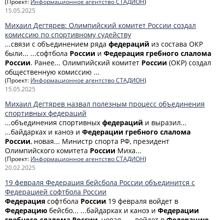
(Проект:
Информационное агентство СТАДИОН
)
15.05.2025
Михаил Дегтярев: Олимпийский комитет России создал
комиссию по спортивному судейству
...связи с объединением ряда
федераций
из состава ОКР
были... ...софтбола
России
и
Федерация
гребного
слалома
России
. Ранее... Олимпийский комитет
России
(ОКР) создал
общественную комиссию ...
(Проект:
Информационное агентство СТАДИОН
)
15.05.2025
Михаил Дегтярев назвал полезным процесс объединения
спортивных федераций
...объединения спортивных
федераций
и выразил...
...байдарках и каноэ и
Федерации
гребного
слалома
России
, новая... Министр спорта РФ, президент
Олимпийского комитета
России
Миха...
(Проект:
Информационное агентство СТАДИОН
)
20.02.2025
19 февраля Федерация бейсбола России объединится с
Федерацией софтбола России
Федерация
софтбола
России
19 февраля войдет в
Федерацию
бейсбо... ...байдарках и каноэ и
Федерации
гребного
слалома
России
, новая... ...войдет в
Федерацию