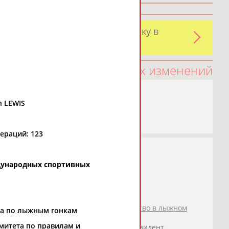
и обнаружили какую-либо ошибку в
оятельно
100 последних изменений
h LEWIS
ераций: 123
дународных спортивных
а
егии Дюрхауг: Мы рады, что большинство в лыжном
та по лыжным гонкам
 исключения спортсменов из России
митета по правилам и
международные
соревнования. ... Президент