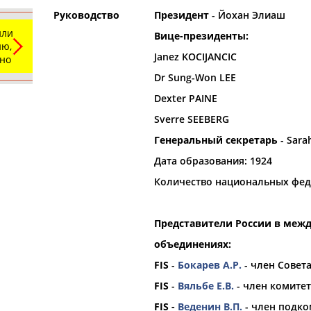
Руководство
Президент
- Йохан Элиаш
или
Вице-президенты:
орошо известной вам спортивной организации ил
ю,
Janez KOCIJANCIC
авить, пожалуйста, вы можете это сделать самост
ьно
Dr Sung-Won LEE
Dexter PAINE
Sverre SEEBERG
Генеральный секретарь
- Sara
Дата образования: 1924
Количество национальных фед
рта"
в
Представители России в меж
объединениях:
1
2
3
4
...
21
22
23
FIS
-
Бокарев А.Р.
- член Совет
 играх Олимпиады без флага и
Глава лыжной федерации Норв
FIS
-
Вяльбе Е.В.
- член комите
сообществе по-прежнему хотят
FIS -
Веденин В.П.
- член подко
.который живет этим видом
...российских
спортсменов
на