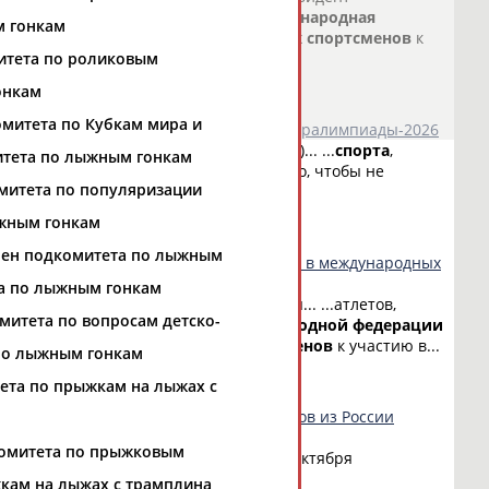
рта
Норвегии Туве Дюрхауг ... ...
Международная
м гонкам
 сноуборда... ...не допускать российских
спортсменов
к
итета по роликовым
о СТАДИОН
)
онкам
омитета по Кубкам мира и
стили до отборочных на зимние игры Паралимпиады-2026
ации
лыжного
спорта
и сноуборда (FIS)... ...
спорта
,
итета по лыжным гонкам
ераций
по которым выполняет... ...за то, чтобы не
митета по популяризации
ии и...
о СТАДИОН
)
жным гонкам
лен подкомитета по лыжным
кать российских спортсменов к участию в международных
а по лыжным гонкам
ыжного
спорта
и сноуборда (FIS) приня... ...атлетов,
митета по вопросам детско-
ии
лыжных гонок России... ...
Международной
федерации
... ...не допустить российских
спортсменов
к участию в...
по лыжным гонкам
о СТАДИОН
)
ета по прыжкам на лыжах с
онкам устроит бойкот, если спортсменов из России
ревнованиям
комитета по прыжковым
дународным
соревнованиям. ... ... 21 октября
ыжного
спорта
и...
кам на лыжах с трамплина