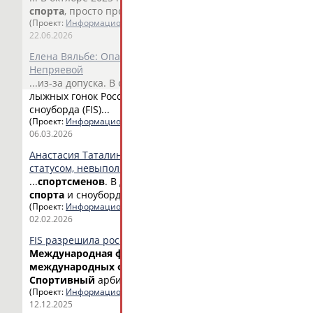
спорта
, просто пропадает...
(Проект:
Информационное агентство СТАДИОН
)
22.06.2026
Елена Вяльбе: Опасаюсь раскола внутри сборной из-за д
Непряевой
...из-за допуска. В октябре
Международная
федерация
..
лыжных гонок России (ФЛГР) Елена Вяльбе за... ...
федерац
сноуборда (FIS)...
(Проект:
Информационное агентство СТАДИОН
)
06.03.2026
Анастасия Таталина: Система отборов, созданная для сп
статусом, невыполнима
...
спортсменов
. В декабре
Международная
федерация
...
спорта
и сноуборда (FIS)...
(Проект:
Информационное агентство СТАДИОН
)
02.02.2026
FIS разрешила российским паралимпийцам участвовать в
Международная
федерация
лыжного
спорта
и сноуборда
международных
федераций
, чьи виды
спорта
... ...орг
Спортивный
арбитражный суд...
(Проект:
Информационное агентство СТАДИОН
)
12.12.2025