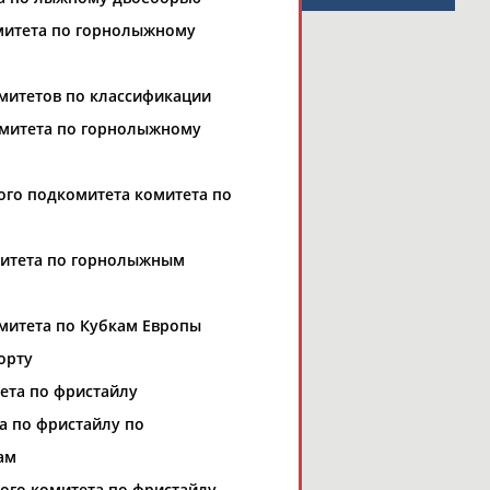
митета по горнолыжному
митетов по классификации
омитета по горнолыжному
ого подкомитета комитета по
митета по горнолыжным
митета по Кубкам Европы
орту
ета по фристайлу
а по фристайлу по
ам
ого комитета по фристайлу