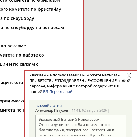
кого комитета по фристайлу
та по сноуборду
та по сноуборду по вопросам
 по рекламе
митета по работе со
ии и по связям с
Уважаемые пользователи Вы можете написать
ПРИВЕТСТВИЕ/ПОЗДРАВЛЕНИЕ/СООБЩЕНИЕ любой
ицинского комитета -
персоне, информация о которой содержится в
нашей
БД Персоналий
!
юридического комитета
Виталий ЛОГВИН
омитета по Европейским
Александр Петухов
|
11:41
, 02 августа 2026 |
Уважаемый Виталий Николаевич!
От всей души желаю Вам неизменного
благополучия, прекрасного настроения и
неиссякаемого оптимизма. Пусть Ваша