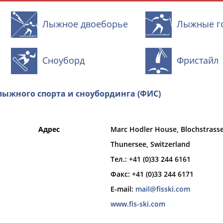
Лыжное двоеборье
Лыжные г
Сноуборд
Фристайл
ыжного спорта и сноубординга (ФИС)
и
РЕСУРСНАЯ ПЛОЩАДКА
ТАБЛО АК
Адрес
Marc Hodler House, Blochstrasse
Thunersee, Switzerland
Тел.: +41 (0)33 244 6161
Факс: +41 (0)33 244 6171
Вид спорта
E-mail:
mail@fisski.com
Выберите из списка
www.fis-ski.com