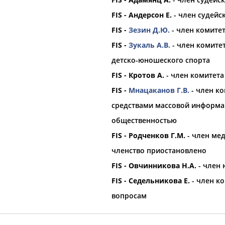
FIS - Андерсон Е.
-
член судейс
FIS -
Зезин Д.Ю.
- член комите
FIS -
Зукаль А.В.
- член комите
детско-юношеского спорта
FIS - Кротов А.
- член комитета
FIS -
Мнацаканов Г.В.
- член ко
средствами массовой информац
общественностью
FIS - Родченков Г.М.
- член мед
членство приостановлено
FIS - Овчинникова Н.А.
- член 
FIS - Седельникова Е.
- член к
вопросам