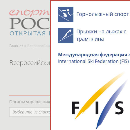
Горнолыжный спорт
Прыжки на лыжах с
трамплина
Главная »
Всероссийские спортивные организации
Международная федерация л
Всероссийские спортивные организаци
International Ski Federation (FIS)
Органы управления, федерации, ВУЗы, Академии и т.п.
Выберите из списка