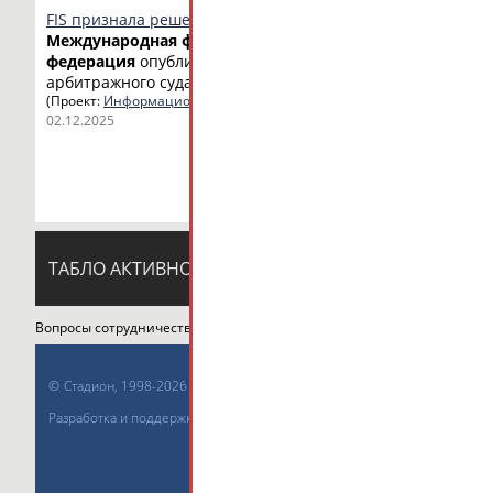
FIS признала решение CAS о допуске лыжников из России
Международная
федерация
лыжного
спорта
и сноуборда
федерация
опубликует на своем... ...(FIS) признала реше
арбитражного суда...
(Проект:
Информационное агентство СТАДИОН
)
02.12.2025
ТАБЛО АКТИВНОСТИ
ЦЕЛИ ПРОЕКТА
К
Вопросы сотрудничества и совместной деятельности
inform@infospor
©
Стадион, 1998-2026
Разработка и поддержка ООО НАИТ «Стадион»