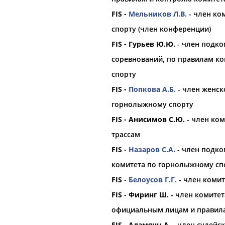
FIS -
Мельников Л.В.
- член ко
спорту (член конференции)
FIS - Гурьев Ю.Ю.
- член подко
соревнований, по правилам к
спорту
FIS -
Попкова А.Б.
- член женск
горнолыжному спорту
FIS - Анисимов С.Ю.
- член ко
трассам
FIS -
Назаров С.А.
- член подко
комитета по горнолыжному сп
FIS -
Белоусов Г.Г.
- член комит
FIS - Фиринг Ш.
- член комитет
официальным лицам и правил
FIS - Адамянц А.
-
член
судейск