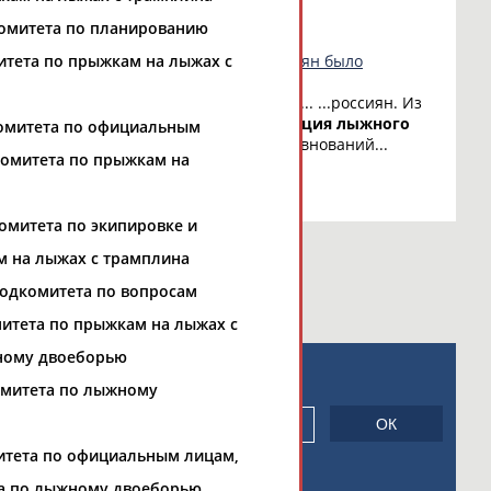
о СТАДИОН
)
комитета по планированию
итета по прыжкам на лыжах с
МОК прежнего подхода к допуску россиян было
лимпийского комитета (МОК) о сохране... ...россиян. Из
жность... ...и
Международная
федерация
лыжного
омитета по официальным
допуску российских
спортсменов
до соревнований...
комитета по прыжкам на
о СТАДИОН
)
омитета по экипировке и
м на лыжах с трамплина
подкомитета по вопросам
итета по прыжкам на лыжах с
ному двоеборью
новостной рассылке: 996
омитета по лыжному
сь
итета по официальным лицам,
а по лыжному двоеборью