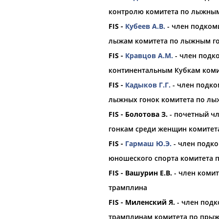
Федерации
лыжных видов
спо
контролю комитета по лыжны
федерация
лыжного
спорта
и
FIS -
участию в...
Кубеев А.В.
- член подком
(Проект:
Информационное агентств
опуска Коростелева и
лыжам комитета по лыжным г
22.10.2025
FIS -
Кравцов А.М.
- член подк
. Президент
Федерации
Российских лыжников не допу
ия
лыжного
спорта
и
Совет
Международной
федер
континентальным Кубкам ком
функции
международных
фед
FIS -
Кадыков Г.Г.
- член подко
допускать
спортсменов
из Росс
(Проект:
Информационное агентств
лыжных гонок комитета по лы
22.10.2025
ортсменов с нейтральным
FIS - Болотова З.
- почетный ч
FIS приняла решение не допус
 ...
федерация
лыжного
соревнованиях
гонкам среди женщин комитет
Международная
федерация
л
FIS -
Гармаш Ю.Э.
- член подко
сообщается на сайте
Федерац
лыжного
спорта
и сноуборда о
юношеского спорта комитета 
(Проект:
Информационное агентств
 соревнованиях с флагом
22.10.2025
FIS - Вашурин Е.В.
- член комит
 (FIS) допус... ...из четырех
анизации. В декабре
Сборная Норвегии по лыжным г
трамплина
допустят к международным со
FIS - Миленский Я.
- член под
...
спортсменов
допустят к
меж
Международная
федерация
л
трамплинам комитета по прыж