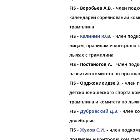
(Проект:
Информационное агентств
FIS - Воробьев А.В.
- член под
21.10.2025
 (FIS) призн... ...комиссией FIS,
ние
Спортивного
календарей соревнований ком
Михаил Дегтярев: Сохранение 
ожидаемым
трамплина
Заявление
Международного
о
числа зимних
федераций
возмо
FIS -
Калинин Ю.В.
- член подк
альпинизма. В... ...подхода к 
лицам, правилам и контролю 
(Проект:
Информационное агентств
20.09.2025
лыжах с трамплина
FIS - Постаногов А.
- член подк
развитию комитета по прыжка
ОНТАКТЫ
НАШИ КНОПКИ
РЕКЛАМА
FIS - Орджоникидзе Э.
- член 
детско-юношеского спорта ком
t.ru
трамплина и комитета по лыж
Адресов в 
FIS -
Дубровский Д.Э.
- член к
двоеборью
Подпиши
FIS -
Жуков С.И.
- член подком
правилам и контролю комитет