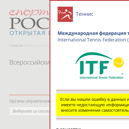
Теннис
Международная федерация 
International Tennis Federation (
Главная »
Всероссийские спортивные организации
Всероссийские спортивные организаци
Если вы нашли ошибку в данных 
Органы управления, федерации, ВУЗы, Академии и т.п.
имеете недостающую информаци
внесите изменения самостоятел
Выберите из списка