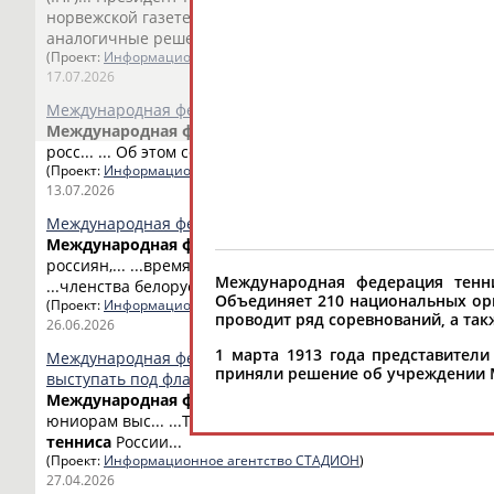
норвежской газете ... ...современного пятиборья и насто
аналогичные решения...
(Проект:
Информационное агентство СТАДИОН
)
17.07.2026
Международная федерация настольного тенниса сняла са
Международная
федерация
настольного
тенниса
(ITTF)
росс... ... Об этом сообщили в пресс-службе
Федерации
н
(Проект:
Информационное агентство СТАДИОН
)
13.07.2026
Международная федерация тенниса оставила в силе отс
Международная
федерация
тенниса
(World Tennis) ост
россиян,... ...время". "
Международная
федерация
тенни
Международная федерация тенниса
...членства белорусской и российской
теннисных
федер
Объединяет 210 национальных орг
(Проект:
Информационное агентство СТАДИОН
)
проводит ряд соревнований, а так
26.06.2026
1 марта 1913 года представител
Международная федерация настольного тенниса разреш
приняли решение об учреждении Ме
выступать под флагом и с гимном страны
Международная
федерация
настольного
тенниса
(ITTF)
юниорам выс... ...ТАСС рассказал первый вице-президен
тенниса
России...
(Проект:
Информационное агентство СТАДИОН
)
27.04.2026