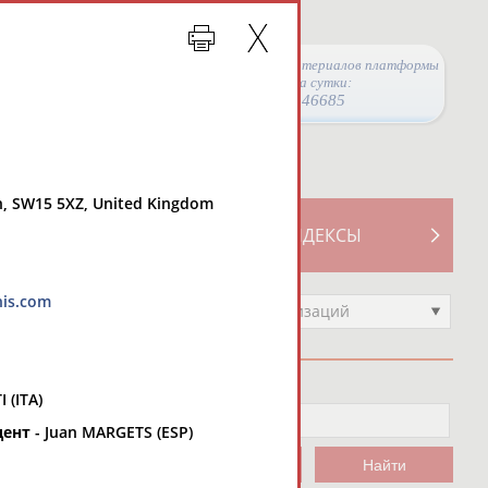
Просмотры материалов платформы
за сутки:
46685
, SW15 5XZ, United Kingdom
ТИВНОСТИ
СВОДНЫЕ ИНДЕКСЫ
nis.com
Выберите другой тип организаций
I (ITA)
дент
- Juan MARGETS (ESP)