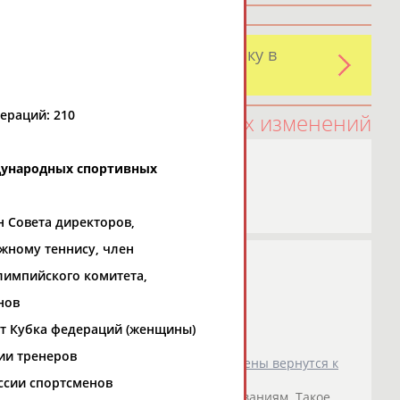
и обнаружили какую-либо ошибку в
оятельно
ераций: 210
100 последних изменений
дународных спортивных
н Совета директоров,
жному теннису, член
лимпийского комитета,
нов
т Кубка федераций (женщины)
ии тренеров
удет восстановлен в правах и спортсмены вернутся к
м.
ссии спортсменов
ы вернутся к
международным
соревнованиям. Такое...