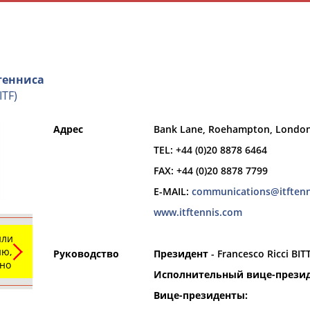
тенниса
ITF)
Адрес
Bank Lane, Roehampton, London
и
РЕСУРСНАЯ ПЛОЩАДКА
ТАБЛО АК
TEL: +44 (0)20 8878 6464
FAX: +44 (0)20 8878 7799
E-MAIL:
communications@itften
www.itftennis.com
или
Вид спорта
ю,
Руководство
Президент
- Francesco Ricci BITT
ьно
Выберите из списка
Исполнительный вице-прези
Вице-президенты: