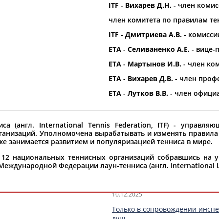
ITF
-
Вихарев Д.Н.
- член комис
льного
тенниса
, ранее
...олимпийского комитета (МОК
(Проект:
Информационное агентств
член комитета по правилам те
16.02.2026
ITF
-
Дмитриева А.В.
- комисси
История большого тенниса: ког
нкции с российских игроков
...в XX веке "Ролан Гаррос" ста
ETA
-
Селиваненко А.Е.
- вице-
 начнет полноценно допускать
1913 году появилась
Междуна
ETA
-
Мартынов И.В.
- член ко
астольного
тенниса
России...
История большого
тенниса
: о
(Проект:
Информационное агентств
ETA
-
Вихарев Д.В.
- член проф
23.01.2026
ETA
-
Лутков В.В.
- член офици
транение россиян
Настольный теннис как вид спор
авила в силе отстранение
...новых техник. А в 1926 году
са
подтверждает, что...
такое
теннис
как вид спорта и 
 (англ. International Tennis Federation, ITF) - управля
аций
, которая остается в...
(Проект:
Информационное агентств
анизаций. Уполномочена вырабатывать и изменять правила 
17.12.2025
же занимается развитием и популяризацией тенниса в мире.
Международная федерация гим
и 12 национальных теннисных организаций собравшись на 
ила российским юниорам
Международная
федерация
ги
ждународной Федерации лаун-тенниса (англ. International La
сообщает... ...из дисциплин, 
 разрешила российским
...Tennis объявила
Междунаро
т
Федерации
настольного
(Проект:
Информационное агентств
10.12.2025
Только в сопровождении инспе
душ