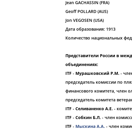
Jean GACHASSIN (FRA)
Geoff POLLARD (AUS)
орошо известной вам спортивной организации ил
Jon VEGOSEN (USA)
авить, пожалуйста, вы можете это сделать самост
Дата образования: 1913
Количество национальных фед
Представители России в меж
объединениях:
ITF
-
Мурашковский Р.М.
- чле
председатель комиссии по пля
финансового комитета, член о
в
председатель комитета ветера
1
2
3
4
...
14
15
16
ITF
-
Селиваненко А.Е.
- комите
ITF
-
Собкин Б.Л.
- член комисс
озвращение России на турниры
Шамиль Тарпищев: ОКР скоро б
ой
гандбольной
федерации
международным соревнования
ITF
-
Мыскина А.А.
- член коми
нди Густад в письме
...и отечественные спортсмен