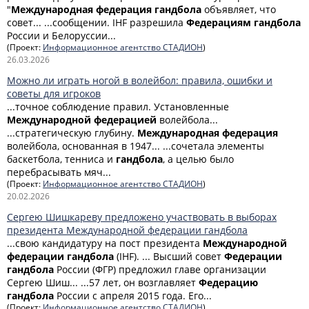
"
Международная
федерация
гандбола
объявляет, что
совет... ...сообщении. IHF разрешила
Федерациям
гандбола
России и Белоруссии...
(Проект:
Информационное агентство СТАДИОН
)
26.03.2026
Можно ли играть ногой в волейбол: правила, ошибки и
советы для игроков
...точное соблюдение правил. Установленные
Международной
федерацией
волейбола...
...стратегическую глубину.
Международная
федерация
волейбола, основанная в 1947... ...сочетала элементы
баскетбола, тенниса и
гандбола
, а целью было
перебрасывать мяч...
(Проект:
Информационное агентство СТАДИОН
)
20.02.2026
Сергею Шишкареву предложено участвовать в выборах
президента Международной федерации гандбола
...свою кандидатуру на пост президента
Международной
федерации
гандбола
(IHF). ... Высший совет
Федерации
гандбола
России (ФГР) предложил главе организации
Сергею Шиш... ...57 лет, он возглавляет
Федерацию
гандбола
России с апреля 2015 года. Его...
(Проект:
Информационное агентство СТАДИОН
)