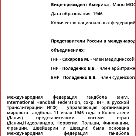
Вице-президент Америка
- Mario MOC
хорошо известной вам спортивной
организации или обнаружили какую-либо
Дата образования: 1946
ошибку в уже опубликованных данных и
Количество национальных федераций:
хотите ее исправить, пожалуйста, вы можете
это сделать самостоятельно
Представители России в междунаро
объединениях:
Результаты поиска:
0 организаций
IHF
-
Сахарова М.
- член медицинской
100 последних изменений
IHF
-
Поладенко В.В.
- член арбитражн
EHF
-
Поладенко В.В.
- член судейског
Международная федерация гандбола (англ.
International Handball Federation, сокр. IHF, в русской
транслитерации ИГФ) - управляющая организация
Ваш запрос: "Международная федерация гандбола"
мирового гандбола. 11 июля 1946 года в Копенгагене
Документы 1-10 из 38 найденных уникальных документов
(Дания) представителями восьми стран
(Дании,Нидерландов, Норвегии, Польши, Финляндии,
Франции, Швейцарии и Швеции) была основана
1
2
3
4
Международная федерация гандбола