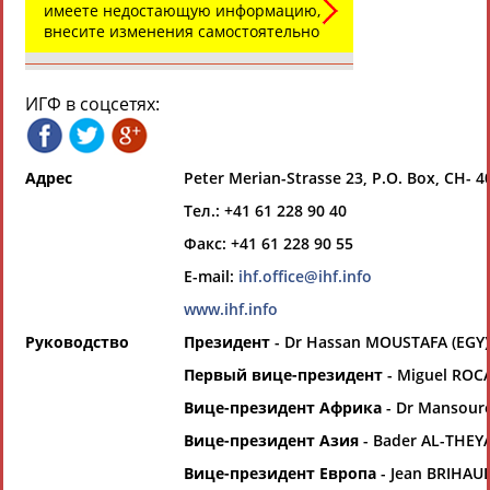
имеете недостающую информацию,
Всероссийские спортивные организации
РЕСУРСНАЯ ПЛОЩАДКА
внесите изменения самостоятельно
Просмотры
материалов
платформы за
сутки:
ИГФ в соцсетях:
Выберите другой тип организаций
Адрес
Peter Merian-Strasse 23, P.O. Box, CH- 4
Органы управления, федерации,
Тел.: +41 61 228 90 40
ВУЗы, Академии и т.п.
Факс: +41 61 228 90 55
Выберите из списка
E-mail:
ihf.office@ihf.info
Вид спорта
www.ihf.info
Выберите из списка
Руководство
Президент
- Dr Hassan MOUSTAFA (EGY)
Первый вице-президент
- Miguel ROCA
Вице-президент Африка
- Dr Mansour
Вице-президент Азия
- Bader AL-THEY
Вице-президент Европа
- Jean BRIHAUL
Если вы решили разместить информацию о