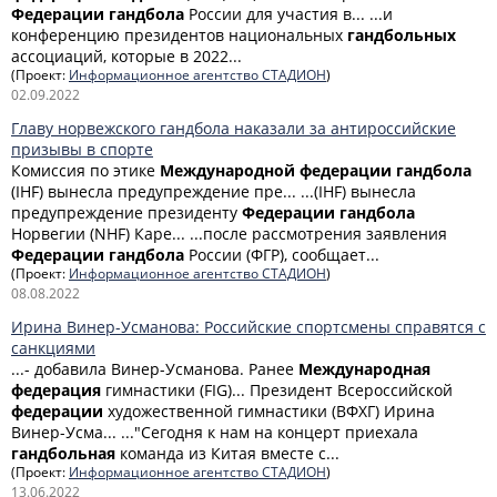
Федерации
гандбола
России для участия в... ...и
конференцию президентов национальных
гандбольных
ассоциаций, которые в 2022...
(Проект:
Информационное агентство СТАДИОН
)
02.09.2022
Главу норвежского гандбола наказали за антироссийские
призывы в спорте
Комиссия по этике
Международной
федерации
гандбола
(IHF) вынесла предупреждение пре... ...(IHF) вынесла
предупреждение президенту
Федерации
гандбола
Норвегии (NHF) Каре... ...после рассмотрения заявления
Федерации
гандбола
России (ФГР), сообщает...
(Проект:
Информационное агентство СТАДИОН
)
08.08.2022
Ирина Винер-Усманова: Российские спортсмены справятся с
санкциями
...- добавила Винер-Усманова. Ранее
Международная
федерация
гимнастики (FIG)... Президент Всероссийской
федерации
художественной гимнастики (ВФХГ) Ирина
Винер-Усма... ..."Сегодня к нам на концерт приехала
гандбольная
команда из Китая вместе с...
(Проект:
Информационное агентство СТАДИОН
)
13.06.2022