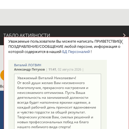
ТАБЛО АКТИВНОСТИ
Уважаемые пользователи Вы можете написать ПРИВЕТСТВИЕ/
ПОЗДРАВЛЕНИЕ/СООБЩЕНИЕ любой персоне, информация о
которой содержится в нашей
БД Персоналий
!
ЦЕЛИ ПРОЕКТА
КОНТАКТЫ
НАШИ КНОПКИ
РЕКЛАМА
Виталий ЛОГВИН
Александр Петухов
|
11:41
, 02 августа 2026 |
Уважаемый Виталий Николаевич!
От всей души желаю Вам неизменного
Вопросы сотрудничества и совместной деятельности
inform@infosport.ru
благополучия, прекрасного настроения и
неиссякаемого оптимизма. Пусть Ваша
Адресов в новостной рассылке: 996
деятельность на занимаемой должности
всегда будет наполнена яркими идеями, а
Подпишись
каждый рабочий день приносит вдохновение
и чувство гордости за общий результат.
©
Стадион, 1998-2026
Творческих успехов Вам, смелых решений и
новых профессиональных побед на благо
Разработка и поддержка ООО НАИТ «Стадион»
нашего любимого вида спорта!