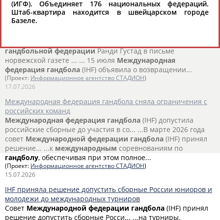
(ИГФ). Объединяет 176 национальных федераций.
Штаб-квартира находится в швейцарском городе
Глава Федерации гандбола Норвегии назвала ошибкой
Базеле.
возвращение России на турниры
...заявила, что не поддерживает решение
Международной
гандбольной
федерации
(IHF)... Президент Норвежской
гандбольной
федерации
Ранди Густад в письме
норвежской газете ... ... 15 июля
Международная
федерация
гандбола
(IHF) объявила о возвращении...
(Проект:
Информационное агентство СТАДИОН
)
17.07.2026
Международная федерация гандбола сняла ограничения с
российских команд
Международная
федерация
гандбола
(IHF) допустила
российские сборные до участия в со... ...В марте 2026 года
совет
Международной
федерации
гандбола
(IHF) принял
решение... ...к
международным
соревнованиям по
гандболу
, обеспечивая при этом полное...
(Проект:
Информационное агентство СТАДИОН
)
15.07.2026
IHF приняла решение допустить сборные России юниоров и
молодежи до международных турниров
Совет
Международной
федерации
гандбола
(IHF) принял
решение допустить сборные Росси... ...на турниры.