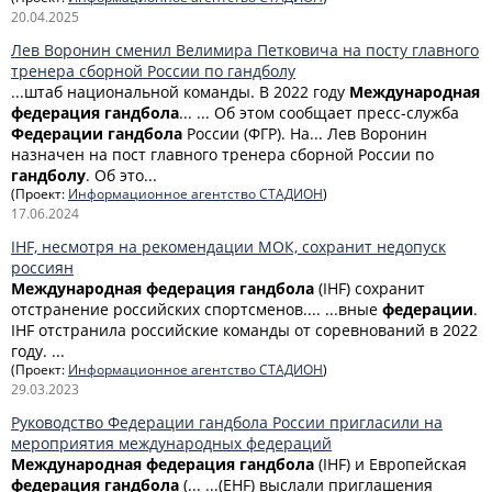
20.04.2025
Лев Воронин сменил Велимира Петковича на посту главного
тренера сборной России по гандболу
...штаб национальной команды. В 2022 году
Международная
федерация
гандбола
... ... Об этом сообщает пресс-служба
Федерации
гандбола
России (ФГР). На... Лев Воронин
назначен на пост главного тренера сборной России по
гандболу
. Об это...
(Проект:
Информационное агентство СТАДИОН
)
17.06.2024
IHF, несмотря на рекомендации МОК, сохранит недопуск
россиян
Международная
федерация
гандбола
(IHF) сохранит
отстранение российских спортсменов.... ...вные
федерации
.
IHF отстранила российские команды от соревнований в 2022
году. ...
(Проект:
Информационное агентство СТАДИОН
)
29.03.2023
Руководство Федерации гандбола России пригласили на
мероприятия международных федераций
Международная
федерация
гандбола
(IHF) и Европейская
федерация
гандбола
(... ...(EHF) выслали приглашения