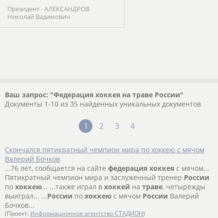
Президент - АЛЕКСАНДРОВ
Николай Вадимович
Ваш запрос: "Федерация хоккея на траве России"
Документы 1-10 из 35 найденных уникальных документов
1
2
3
4
Скончался пятикратный чемпион мира по хоккею с мячом
Валерий Бочков
...76 лет, сообщается на сайте
федерация
хоккея
с мячом...
Пятикратный чемпион мира и заслуженный тренер
России
по
хоккею
... ...также играл в
хоккей
на
траве
, четырежды
выиграл... ...
России
по
хоккею
с мячом
России
Валерий
Бочков...
(Проект:
Информационное агентство СТАДИОН
)