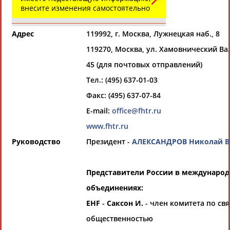
Всероссийские спортивные организации
внесите изменения самостоятельно
РЕСУРСНАЯ ПЛОЩАДКА
Просмотры
материалов
Адрес
119992, г. Москва, Лужнецкая наб., 8
платформы за
сутки:
​119270, Москва, ул. Хамовнический Ва
47393
Выберите другой тип организаций
45 (для почтовых отправлений)
Тел.: (495) 637-01-03
Органы управления, федерации,
Факс: (495) 637-07-84
ВУЗы, Академии и т.п.
E-mail:
office@fhtr.ru
Выберите из списка
www.fhtr.ru
Вид спорта
Руководство
Президент -
АЛЕКСАНДРОВ Николай 
Выберите из списка
Представители России в междунаро
объединениях:
EHF
-
Саксон И.
- член комитета по свя
общественностью
Если вы решили разместить информацию о