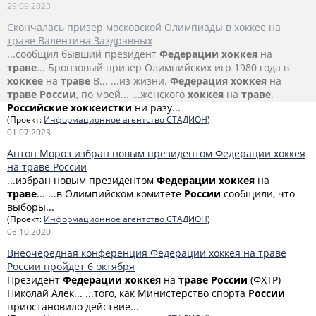
29.09.2023
Скончалась призер московской Олимпиады в хоккее на
траве Валентина Заздравных
...сообщил бывший президент
Федерации
хоккея
на
траве
... Бронзовый призер Олимпийских игр 1980 года в
хоккее
на
траве
В... ...из жизни.
Федерация
хоккея
на
траве
России
, по моей... ...женского
хоккея
на
траве
.
Российские
хоккеистки
ни разу...
(Проект:
Информационное агентство СТАДИОН
)
01.07.2023
Антон Мороз избран новым президентом Федерации хоккея
на траве России
...избран новым президентом
Федерации
хоккея
на
траве
... ...в Олимпийском комитете
России
сообщили, что
выборы...
(Проект:
Информационное агентство СТАДИОН
)
08.10.2020
Внеочередная конференция Федерации хоккея на траве
России пройдет 6 октября
Президент
Федерации
хоккея
на
траве
России
(ФХТР)
Николай Алек... ...того, как Министерство спорта
России
приостановило действие...