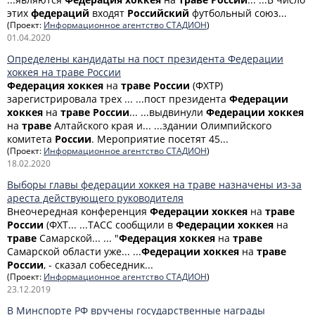
этих
федераций
входят
Российский
футбольный союз...
(Проект:
Информационное агентство СТАДИОН
)
01.04.2020
Определены кандидаты на пост президента Федерации
хоккея на траве России
Федерация
хоккея
на
траве
России
(ФХТР)
зарегистрировала трех ... ...пост президента
Федерации
хоккея
на
траве
России
... ...выдвинули
Федерации
хоккея
на
траве
Алтайского края и... ...здании Олимпийского
комитета
России
. Мероприятие посетят 45...
(Проект:
Информационное агентство СТАДИОН
)
18.02.2020
Выборы главы федерации хоккея на траве назначены из-за
ареста действующего руководителя
Внеочередная конференция
Федерации
хоккея
на
траве
России
(ФХТ... ...ТАСС сообщили в
Федерации
хоккея
на
траве
Самарской... ... "
Федерация
хоккея
на
траве
Самарской области уже... ...
Федерации
хоккея
на
траве
России
, - сказал собеседник...
(Проект:
Информационное агентство СТАДИОН
)
23.12.2019
В Минспорте РФ вручены государственные награды