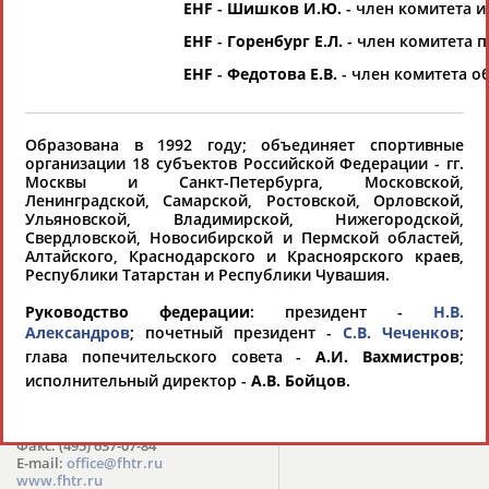
EHF
-
Шишков И.Ю.
- член комитета и
хорошо известной вам спортивной
EHF
-
Горенбург Е.Л.
- член комитета 
организации или обнаружили какую-либо
ошибку в уже опубликованных данных и
EHF
-
Федотова Е.В.
- член комитета о
хотите ее исправить, пожалуйста, вы можете
это сделать самостоятельно
Образована в 1992 году; объединяет спортивные
организации 18 субъектов Российской Федерации - гг.
Москвы и Санкт-Петербурга, Московской,
Результаты поиска:
1 организаций
Ленинградской, Самарской, Ростовской, Орловской,
100 последних изменений
Ульяновской, Владимирской, Нижегородской,
Свердловской, Новосибирской и Пермской областей,
Алтайского, Краснодарского и Красноярского краев,
Федерация хоккея на траве
Республики Татарстан и Республики Чувашия.
России (ФХТР)
Руководство федерации
: президент -
Н.В.
119992, г. Москва, Лужнецкая наб.,
Александров
; почетный президент -
С.В. Чеченков
;
8
глава попечительского совета -
А.И. Вахмистров
;
​119270, Москва, ул.
Хамовнический Вал, дом 2, ОПС
исполнительный директор -
А.В. Бойцов
.
№270 а/я 45 (для почтовых
отправлений)
Тел.: (495) 637-01-03
Факс: (495) 637-07-84
E-mail:
office@fhtr.ru
www.fhtr.ru