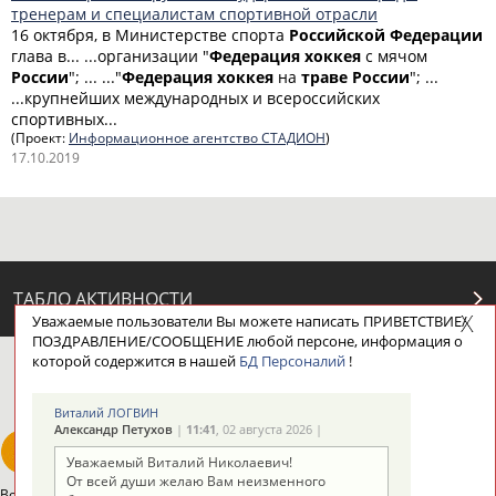
тренерам и специалистам спортивной отрасли
16 октября, в Министерстве спорта
Российской
Федерации
глава в... ...организации "
Федерация
хоккея
с мячом
России
"; ... ..."
Федерация
хоккея
на
траве
России
"; ...
...крупнейших международных и всероссийских
спортивных...
(Проект:
Информационное агентство СТАДИОН
)
17.10.2019
ТАБЛО АКТИВНОСТИ
Уважаемые пользователи Вы можете написать ПРИВЕТСТВИЕ/
ПОЗДРАВЛЕНИЕ/СООБЩЕНИЕ любой персоне, информация о
которой содержится в нашей
БД Персоналий
!
ЦЕЛИ ПРОЕКТА
КОНТАКТЫ
НАШИ КНОПКИ
РЕКЛАМА
Виталий ЛОГВИН
Александр Петухов
|
11:41
, 02 августа 2026 |
Уважаемый Виталий Николаевич!
От всей души желаю Вам неизменного
Вопросы сотрудничества и совместной деятельности
inform@infosport.ru