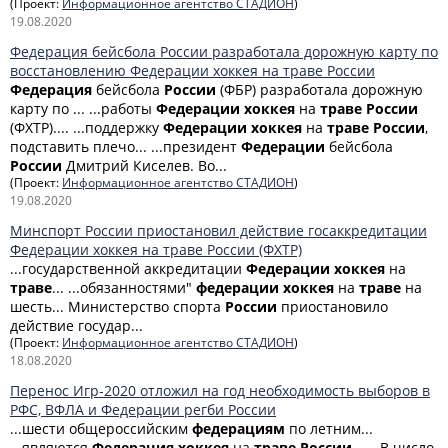
(Проект:
Информационное агентство СТАДИОН
)
19.08.2020
Федерация бейсбола России разработала дорожную карту по
восстановлению Федерации хоккея на траве России
Федерация
бейсбола
России
(ФБР) разработала дорожную
карту по ... ...работы
Федерации
хоккея
на
траве
России
(ФХТР).... ...поддержку
Федерации
хоккея
на
траве
России
,
подставить плечо... ...президент
Федерации
бейсбола
России
Дмитрий Киселев. Во...
(Проект:
Информационное агентство СТАДИОН
)
19.08.2020
Минспорт России приостановил действие госаккредитации
Федерации хоккея на траве России (ФХТР)
...государственной аккредитации
Федерации
хоккея
на
траве
... ...обязанностями"
федерации
хоккея
на
траве
на
шесть... Министерство спорта
России
приостановило
действие государ...
(Проект:
Информационное агентство СТАДИОН
)
18.08.2020
Перенос Игр-2020 отложил на год необходимость выборов в
РФС, ВФЛА и Федерации регби России
...шести общероссийским
федерациям
по летним...
...являются
Федерация
хоккея
на
траве
России
... ...В число