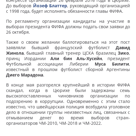
конгрессе организации 26 февраля 2016 года в Цюрихе.
До выборов
Йозеф Блаттер
, руководящий организацией
с 1998 года, будет исполнять обязанности главы ФИФА.
По регламенту организации кандидаты на участие в
выборах президента ФИФА должны подать свои заявки до
26 октября.
Также о своем желании баллотироваться на этот пост
заявляли бывший французский футболист
Давид
Жинола
, бывший главный тренер ЦСКА бразилец
Зико
,
принц Иордании
Али бин Аль-Хусейн
, президент
Футбольной ассоциации Либерии
Муса Билити
,
известный в прошлом футболист сборной Аргентины
Диего Марадона
.
В конце мая разгорелся крупнейший в истории ФИФА
скандал, когда в Цюрихе были задержаны семь
высокопоставленных чиновников организации по
подозрению в коррупции. Одновременно с этим стало
известно, что швейцарская полиция возбудила уголовное
дело в отношении группы неизвестных лиц, связанных с
отмыванием денег во время выборов стран-
организаторов ЧМ-2010, ЧМ-2018 и ЧМ-2022.