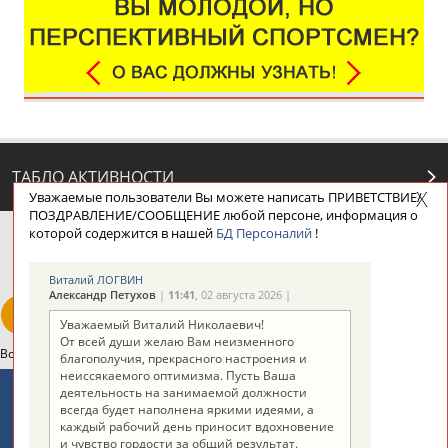
ТАБЛО АКТИВНОСТИ
Уважаемые пользователи Вы можете написать ПРИВЕТСТВИЕ/
ПОЗДРАВЛЕНИЕ/СООБЩЕНИЕ любой персоне, информация о
которой содержится в нашей
БД Персоналий
!
ЦЕЛИ ПРОЕКТА
КОНТАКТЫ
НАШИ КНОПКИ
РЕКЛАМА
Виталий ЛОГВИН
Александр Петухов
|
11:41
, 02 августа 2026 |
Уважаемый Виталий Николаевич!
От всей души желаю Вам неизменного
Вопросы сотрудничества и совместной деятельности
inform@infosport.ru
благополучия, прекрасного настроения и
неиссякаемого оптимизма. Пусть Ваша
Адресов в новостной рассылке: 996
деятельность на занимаемой должности
всегда будет наполнена яркими идеями, а
Подпишись
каждый рабочий день приносит вдохновение
и чувство гордости за общий результат.