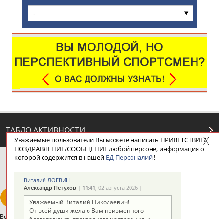
-
ТАБЛО АКТИВНОСТИ
Уважаемые пользователи Вы можете написать ПРИВЕТСТВИЕ/
ПОЗДРАВЛЕНИЕ/СООБЩЕНИЕ любой персоне, информация о
которой содержится в нашей
БД Персоналий
!
ЦЕЛИ ПРОЕКТА
КОНТАКТЫ
НАШИ КНОПКИ
РЕКЛАМА
Виталий ЛОГВИН
Александр Петухов
|
11:41
, 02 августа 2026 |
Уважаемый Виталий Николаевич!
От всей души желаю Вам неизменного
Вопросы сотрудничества и совместной деятельности
inform@infosport.ru
благополучия, прекрасного настроения и