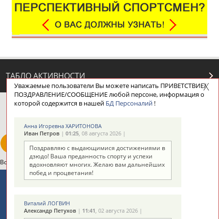
ТАБЛО АКТИВНОСТИ
Уважаемые пользователи Вы можете написать ПРИВЕТСТВИЕ/
ПОЗДРАВЛЕНИЕ/СООБЩЕНИЕ любой персоне, информация о
которой содержится в нашей
БД Персоналий
!
ЦЕЛИ ПРОЕКТА
КОНТАКТЫ
НАШИ КНОПКИ
РЕКЛАМА
Анна Игоревна ХАРИТОНОВА
Иван Петров
|
01:25
, 08 августа 2026 |
Поздравляю с выдающимися достижениями в
дзюдо! Ваша преданность спорту и успехи
Вопросы сотрудничества и совместной деятельности
inform@infosport.ru
вдохновляют многих. Желаю вам дальнейших
побед и процветания!
Адресов в новостной рассылке: 997
Подпишись
Виталий ЛОГВИН
Александр Петухов
|
11:41
, 02 августа 2026 |
©
Стадион, 1998-2026