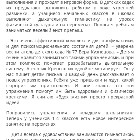
выполнения и проходят в игровой форме. В детских садах
их предлагают выполнить ребятам в ходе утренней
разминки, а учащиеся начальных классов в школах
выполняют дыхательную гимнастику на уроках
физической культуры и на переменах. Помогает ребятам
заниматься веселый енот Крепыш.
– Это очень эффективный комплекс и для профилактики,
и для психоэмоционального состояния детей
, – уверена
воспитатель детского сада № 77 Вера Кузнецова. –
Детям
очень нравится заниматься такими упражнениями, и при
этом комплекс помогает разрабатывать дыхательную
систему. А енотик Крепыш их вдвойне мотивирует. Он у
нас пишет детям письма и каждый день рассказывает о
новых упражнениях. Ребята уже привыкли и ждут, какой
сюрприз им приготовлен. И они знают, что эти
упражнения помогут им быть здоровыми и физически
крепкими. Я считаю «Вдох жизни» просто прекрасной
идеей!
Понравились упражнения и младшим школьникам.
Теперь у учеников 1-4 классов есть новое интересное
занятие на переменах.
–
Дети всегда с удовольствием занимаются гимнастикой,
и дыхательная гимнастика – не исключение,
– рассказала