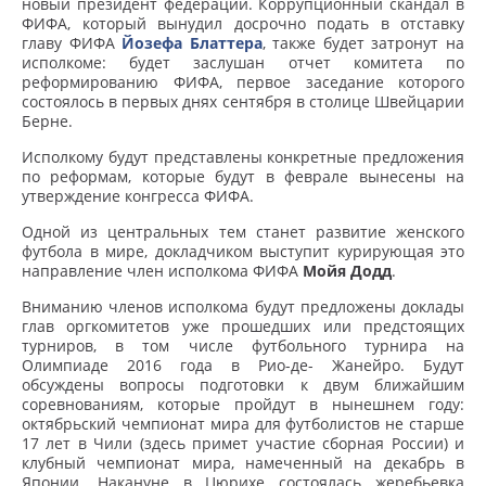
новый президент федерации. Коррупционный скандал в
ФИФА, который вынудил досрочно подать в отставку
главу ФИФА
Йозефа Блаттера
, также будет затронут на
исполкоме: будет заслушан отчет комитета по
реформированию ФИФА, первое заседание которого
состоялось в первых днях сентября в столице Швейцарии
Берне.
Исполкому будут представлены конкретные предложения
по реформам, которые будут в феврале вынесены на
утверждение конгресса ФИФА.
Одной из центральных тем станет развитие женского
футбола в мире, докладчиком выступит курирующая это
направление член исполкома ФИФА
Мойя Додд
.
Вниманию членов исполкома будут предложены доклады
глав оргкомитетов уже прошедших или предстоящих
турниров, в том числе футбольного турнира на
Олимпиаде 2016 года в Рио-де- Жанейро. Будут
обсуждены вопросы подготовки к двум ближайшим
соревнованиям, которые пройдут в нынешнем году:
октябрьский чемпионат мира для футболистов не старше
17 лет в Чили (здесь примет участие сборная России) и
клубный чемпионат мира, намеченный на декабрь в
Японии. Накануне в Цюрихе состоялась жеребьевка