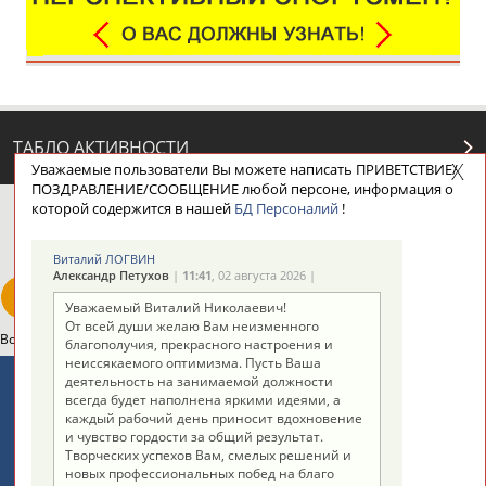
ТАБЛО АКТИВНОСТИ
Уважаемые пользователи Вы можете написать ПРИВЕТСТВИЕ/
ПОЗДРАВЛЕНИЕ/СООБЩЕНИЕ любой персоне, информация о
которой содержится в нашей
БД Персоналий
!
ЦЕЛИ ПРОЕКТА
КОНТАКТЫ
НАШИ КНОПКИ
РЕКЛАМА
Виталий ЛОГВИН
Александр Петухов
|
11:41
, 02 августа 2026 |
Уважаемый Виталий Николаевич!
От всей души желаю Вам неизменного
Вопросы сотрудничества и совместной деятельности
inform@infosport.ru
благополучия, прекрасного настроения и
неиссякаемого оптимизма. Пусть Ваша
Адресов в новостной рассылке: 996
деятельность на занимаемой должности
всегда будет наполнена яркими идеями, а
Подпишись
каждый рабочий день приносит вдохновение
и чувство гордости за общий результат.
©
Стадион, 1998-2026
Творческих успехов Вам, смелых решений и
новых профессиональных побед на благо
Разработка и поддержка ООО НАИТ «Стадион»