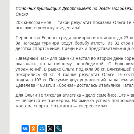
Источник публикации:
Департамент по делам молодежи, 
Омска
208 килограммов — такой результат показала Ольга Тё 
высшую ступеньку пьедестала!
Первенство Европы среди юниоров и юниорок до 23 лет
За награды турнира ведут борьбу атлеты из 32 стран
десятка спортсменов. Среди них и представительница 
«Звёздный час» для омички настал во второй день соре
оказалась по-настоящему непобедимой. С больши
упражнений. В рывке Ольга подняла 98 кг. Ближайшей
покорились 83 кг. В толчке результат Ольги Тё сост
подняла 103 кг. По сумме двух упражнений наша земля
Цевелева (183 кг), а «бронза» досталась итальянке Ната
Для Ольги Тё тяжелая атлетика – дело семейное. Этим 
—
является ее тренером. Но омичка успела попробоват
мастера спорта. Но штанга — «перевесила»!