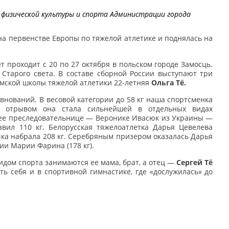
физической культуры и спорта Администрации города
на первенстве Европы по тяжелой атлетике и поднялась на
 проходит с 20 по 27 октября в польском городе Замосць.
 Старого света. В составе сборной России выступают три
омской школы тяжелой атлетики 22-летняя
Ольга Тё.
внований. В весовой категории до 58 кг наша спортсменка
м отрывом она стала сильнейшей в отдельных видах
 ее преследовательнице — Веронике Ивасюк из Украины —
авил 110 кг. Белорусская тяжелоатлетка Дарья Цевелева
чка набрала 208 кг. Серебряным призером оказалась Дарья
лии Марии Фарина (178 кг).
видом спорта занимаются ее мама, брат, а отец —
Сергей Тё
ь себя и в спортивной гимнастике, где «дослужилась» до