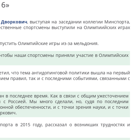
16»
 Дворкович
, выступая на заседании коллегии Минспорта,
ечественные спортсмены выступили на Олимпиийских играх
опустить Олимпийские игры из-за мельдония.
е, чтобы наши спортсмены приняли участие в Олимпийских
етил, что тема антидопинговой политики вышла на первый
нием правил, так и с последними событиями, связанными с
н в последнее время. Как в связи с общим ужесточением
 с Россией. Мы много сделали, но, судя по последним
нной обеспеченности, и с точки зрения науки, и с точки
ркович.
орта в 2015 году, рассказал о возникших трудностях и