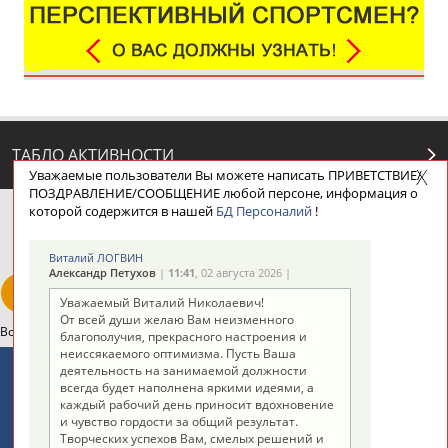
ТАБЛО АКТИВНОСТИ
Уважаемые пользователи Вы можете написать ПРИВЕТСТВИЕ/
ПОЗДРАВЛЕНИЕ/СООБЩЕНИЕ любой персоне, информация о
которой содержится в нашей
БД Персоналий
!
ЦЕЛИ ПРОЕКТА
КОНТАКТЫ
НАШИ КНОПКИ
РЕКЛАМА
Виталий ЛОГВИН
Александр Петухов
|
11:41
, 02 августа 2026 |
Уважаемый Виталий Николаевич!
От всей души желаю Вам неизменного
Вопросы сотрудничества и совместной деятельности
inform@infosport.ru
благополучия, прекрасного настроения и
неиссякаемого оптимизма. Пусть Ваша
Адресов в новостной рассылке: 996
деятельность на занимаемой должности
всегда будет наполнена яркими идеями, а
Подпишись
каждый рабочий день приносит вдохновение
и чувство гордости за общий результат.
©
Стадион, 1998-2026
Творческих успехов Вам, смелых решений и