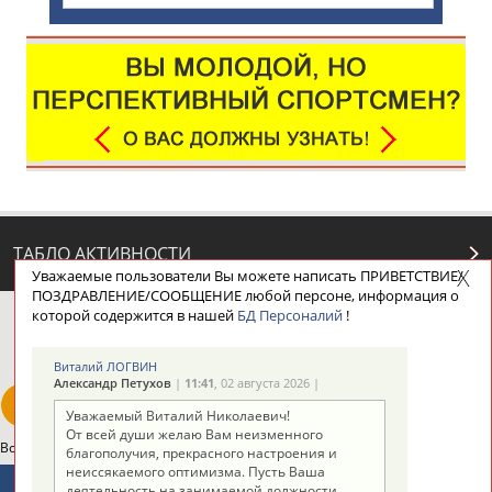
ТАБЛО АКТИВНОСТИ
Уважаемые пользователи Вы можете написать ПРИВЕТСТВИЕ/
ПОЗДРАВЛЕНИЕ/СООБЩЕНИЕ любой персоне, информация о
которой содержится в нашей
БД Персоналий
!
ЦЕЛИ ПРОЕКТА
КОНТАКТЫ
НАШИ КНОПКИ
РЕКЛАМА
Виталий ЛОГВИН
Александр Петухов
|
11:41
, 02 августа 2026 |
Уважаемый Виталий Николаевич!
От всей души желаю Вам неизменного
Вопросы сотрудничества и совместной деятельности
inform@infosport.ru
благополучия, прекрасного настроения и
неиссякаемого оптимизма. Пусть Ваша
Адресов в новостной рассылке: 996
деятельность на занимаемой должности