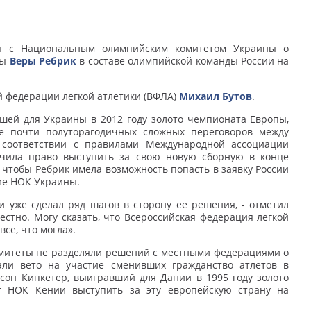
ры с Национальным олимпийским комитетом Украины о
цы
Веры Ребрик
в составе олимпийской команды России на
й федерации легкой атлетики (ВФЛА)
Михаил Бутов
.
вшей для Украины в 2012 году золото чемпионата Европы,
ле почти полуторагодичных сложных переговоров между
 соответствии с правилами Международной ассоциации
лучила право выступить за свою новую сборную в конце
, чтобы Ребрик имела возможность попасть в заявку России
ие НОК Украины.
и уже сделал ряд шагов в сторону ее решения, - отметил
вестно. Могу сказать, что Всероссийская федерация легкой
се, что могла».
омитеты не разделяли решений с местными федерациями о
али вето на участие сменивших гражданство атлетов в
сон Кипкетер, выигравший для Дании в 1995 году золото
т НОК Кении выступить за эту европейскую страну на