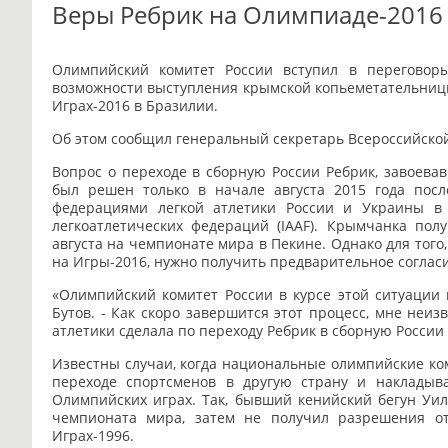
Веры Ребрик на Олимпиаде-2016
Олимпийский комитет России вступил в перегово
возможности выступления крымской копьеметательни
Играх-2016 в Бразилии.
Об этом сообщил генеральный секретарь Всероссийско
Вопрос о переходе в сборную России Ребрик, завоева
был решен только в начале августа 2015 года пос
федерациями легкой атлетики России и Украины в
легкоатлетических федераций (IAAF). Крымчанка по
августа на чемпионате мира в Пекине. Однако для того
на Игры-2016, нужно получить предварительное соглас
«Олимпийский комитет России в курсе этой ситуации 
Бутов. - Как скоро завершится этот процесс, мне неиз
атлетики сделала по переходу Ребрик в сборную России в
Известны случаи, когда национальные олимпийские к
переходе спортсменов в другую страну и накладыв
Олимпийских играх. Так, бывший кенийский бегун Уил
чемпионата мира, затем не получил разрешения о
Играх-1996.