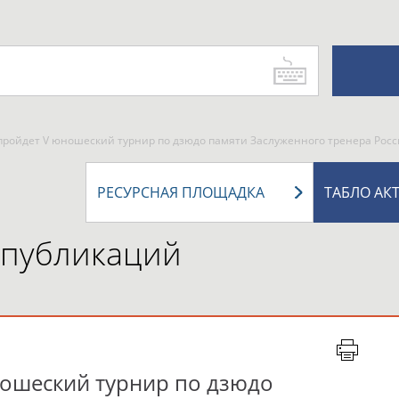
 пройдет V юношеский турнир по дзюдо памяти Заслуженного тренера Рос
РЕСУРСНАЯ ПЛОЩАДКА
ТАБЛО АК
 публикаций
ношеский турнир по дзюдо