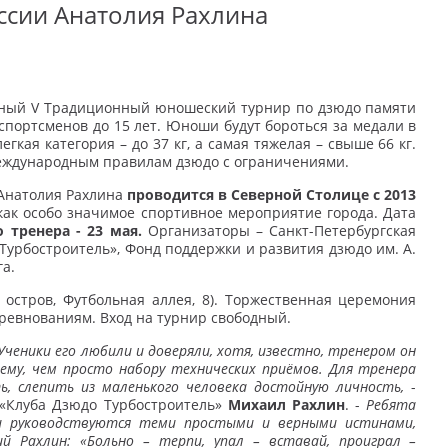
ссии Анатолия Рахлина
ейный V Традиционный юношеский турнир по дзюдо памяти
спортсменов до 15 лет. Юноши будут бороться за медали в
егкая категория – до 37 кг, а самая тяжелая – свыше 66 кг.
ждународным правилам дзюдо с ограничениями.
 Анатолия Рахлина
проводится в Северной Столице с 2013
как особо значимое спортивное мероприятие города. Дата
 тренера - 23 мая.
Организаторы – Санкт-Петербургская
урбостроитель», Фонд поддержки и развития дзюдо им. А.
а.
 остров, Футбольная аллея, 8). Торжественная церемония
соревнованиям. Вход на турнир свободный.
ченики его любили и доверяли, хотя, известно, тренером он
ему, чем просто набору технических приёмов. Для тренера
ь, слепить из маленького человека достойную личность,
-
 «Клуба Дзюдо Турбостроитель»
Михаил Рахлин
. -
Ребята
ни руководствуются теми простыми и верными истинами,
 Рахлин: «Больно – терпи, упал – вставай, проиграл –