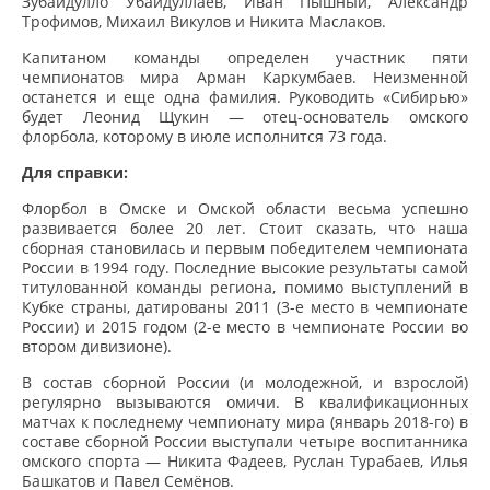
Зубайдулло Убайдуллаев, Иван Пышный, Александр
Трофимов, Михаил Викулов и Никита Маслаков.
Капитаном команды определен участник пяти
чемпионатов мира Арман Каркумбаев. Неизменной
останется и еще одна фамилия. Руководить «Сибирью»
будет Леонид Щукин — отец-основатель омского
флорбола, которому в июле исполнится 73 года.
Для справки:
Флорбол в Омске и Омской области весьма успешно
развивается более 20 лет. Стоит сказать, что наша
сборная становилась и первым победителем чемпионата
России в 1994 году. Последние высокие результаты самой
титулованной команды региона, помимо выступлений в
Кубке страны, датированы 2011 (3-е место в чемпионате
России) и 2015 годом (2-е место в чемпионате России во
втором дивизионе).
В состав сборной России (и молодежной, и взрослой)
регулярно вызываются омичи. В квалификационных
матчах к последнему чемпионату мира (январь 2018-го) в
составе сборной России выступали четыре воспитанника
омского спорта — Никита Фадеев, Руслан Турабаев, Илья
Башкатов и Павел Семёнов.