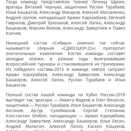
Тогда команду представляли тренер Леонид Щукин,
вратарь Виталий Чернуха, защитники Руслан Турабаев,
Илья Башкатов, Александр Макаров, Алексей Москаленко,
Андрей Шилов, нападающие Арман Каркумбаев, Евгений
Гаврилов, Дмитрий Брюханов, Алексей Лапко, Александр
Башкиров, Максим Волков, Александр Завертяев и Павел
Колчев.
Нынешний состав «Сибири» (именно так сейчас
называется сборная «СДЮСШОР-22») претерпит
значительные изменения. Костяк команды составят
молодые игроки, в разные годы выигрывавшие
всероссийские турниры и становившиеся их призерами.
Из победного состава-2013 в команде завтра сыграют
Арман Каркумбаев, Александр Завертяев, Александр
Башкиров, Алексей Лапко, Руслан Турабаев и Илья
Башкатов.
Полный состав нашей команды на Кубке России-2018
выглядит так: вратари — Никита Фадеев и Олег Вилисон,
защитники — Руслан Турабаев, Илья Башкатов, Александр
Антонов, Артур Сулейманов, Сергей Степанов,
Константин Злобин, нападающие — Арман Каркумбаев,
Александр Завертяев, Александр Башкиров, Илья Евсин,
Андрей Малыгин, Алексей Лапко, Каскен Кошумов,