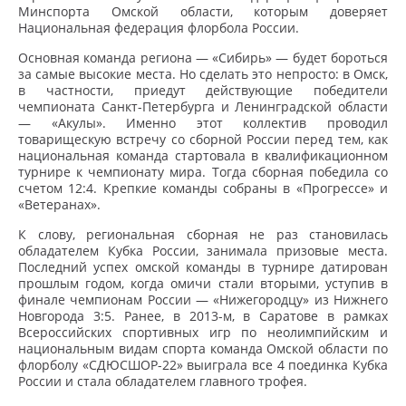
Минспорта Омской области, которым доверяет
Национальная федерация флорбола России.
Основная команда региона — «Сибирь» — будет бороться
за самые высокие места. Но сделать это непросто: в Омск,
в частности, приедут действующие победители
чемпионата Санкт-Петербурга и Ленинградской области
— «Акулы». Именно этот коллектив проводил
товарищескую встречу со сборной России перед тем, как
национальная команда стартовала в квалификационном
турнире к чемпионату мира. Тогда сборная победила со
счетом 12:4. Крепкие команды собраны в «Прогрессе» и
«Ветеранах».
К слову, региональная сборная не раз становилась
обладателем Кубка России, занимала призовые места.
Последний успех омской команды в турнире датирован
прошлым годом, когда омичи стали вторыми, уступив в
финале чемпионам России — «Нижегородцу» из Нижнего
Новгорода 3:5. Ранее, в 2013-м, в Саратове в рамках
Всероссийских спортивных игр по неолимпийским и
национальным видам спорта команда Омской области по
флорболу «СДЮСШОР-22» выиграла все 4 поединка Кубка
России и стала обладателем главного трофея.