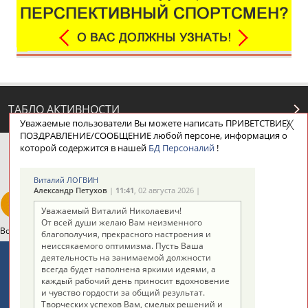
ТАБЛО АКТИВНОСТИ
Уважаемые пользователи Вы можете написать ПРИВЕТСТВИЕ/
ПОЗДРАВЛЕНИЕ/СООБЩЕНИЕ любой персоне, информация о
которой содержится в нашей
БД Персоналий
!
ЦЕЛИ ПРОЕКТА
КОНТАКТЫ
НАШИ КНОПКИ
РЕКЛАМА
Виталий ЛОГВИН
Александр Петухов
|
11:41
, 02 августа 2026 |
Уважаемый Виталий Николаевич!
От всей души желаю Вам неизменного
Вопросы сотрудничества и совместной деятельности
inform@infosport.ru
благополучия, прекрасного настроения и
неиссякаемого оптимизма. Пусть Ваша
Адресов в новостной рассылке: 996
деятельность на занимаемой должности
всегда будет наполнена яркими идеями, а
Подпишись
каждый рабочий день приносит вдохновение
и чувство гордости за общий результат.
©
Стадион, 1998-2026
Творческих успехов Вам, смелых решений и