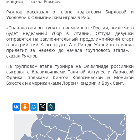
мощно», - сказал Ряжнов.
Ряжнов рассказал о плане подготовки Бирловой и
Уколовой к Олимпийским играм в Рио.
«Сначала они выступят на чемпионате России, после чего
будет недельный сбор в Италии. Оттуда девушки
отправятся на заключительный предолимпийский старт
в австрийский Клагенфурт. А в Рио-де-Жанейро команда
прилетит за неделю до начала группового этапа», -
сказал Ряжнов.
На групповом этапе турнира на Олимпиаде россиянки
сыграют с бразильянками Талитой Антунес и Лариссой
Франка, польками Кингой Колосиньской и Моникой
Бжостек и американками Лорен Фендрик и Брук Свит.