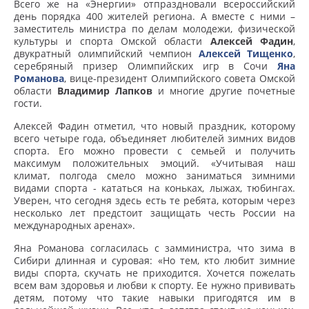
Всего же на «Энергии» отпраздновали всероссийский
день порядка 400 жителей региона. А вместе с ними –
заместитель министра по делам молодежи, физической
культуры и спорта Омской области
Алексей Фадин
,
двукратный олимпийский чемпион
Алексей Тищенко
,
серебряный призер Олимпийских игр в Сочи
Яна
Романова
, вице-президент Олимпийского совета Омской
области
Владимир Лапков
и многие другие почетные
гости.
Алексей Фадин отметил, что новый праздник, которому
всего четыре года, объединяет любителей зимних видов
спорта. Его можно провести с семьей и получить
максимум положительных эмоций. «Учитывая наш
климат, полгода смело можно заниматься зимними
видами спорта - кататься на коньках, лыжах, тюбингах.
Уверен, что сегодня здесь есть те ребята, которым через
несколько лет предстоит защищать честь России на
международных аренах».
Яна Романова согласилась с замминистра, что зима в
Сибири длинная и суровая: «Но тем, кто любит зимние
виды спорта, скучать не приходится. Хочется пожелать
всем вам здоровья и любви к спорту. Ее нужно прививать
детям, потому что такие навыки пригодятся им в