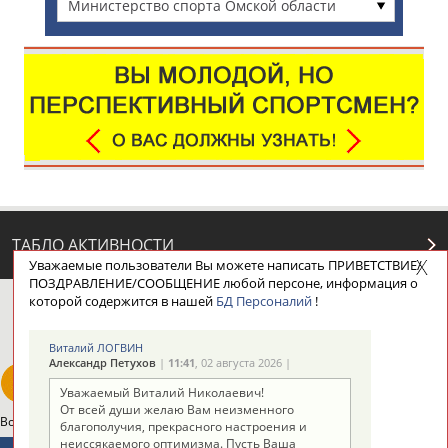
Министерство спорта Омской области
ТАБЛО АКТИВНОСТИ
Уважаемые пользователи Вы можете написать ПРИВЕТСТВИЕ/
ПОЗДРАВЛЕНИЕ/СООБЩЕНИЕ любой персоне, информация о
которой содержится в нашей
БД Персоналий
!
ЦЕЛИ ПРОЕКТА
КОНТАКТЫ
НАШИ КНОПКИ
РЕКЛАМА
Виталий ЛОГВИН
Александр Петухов
|
11:41
, 02 августа 2026 |
Уважаемый Виталий Николаевич!
От всей души желаю Вам неизменного
Вопросы сотрудничества и совместной деятельности
inform@infosport.ru
благополучия, прекрасного настроения и
неиссякаемого оптимизма. Пусть Ваша