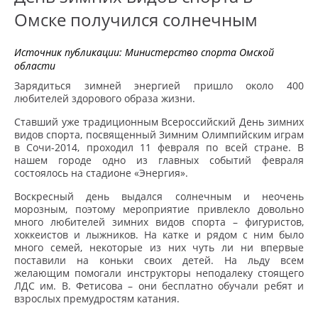
Омске получился солнечным
Источник публикации:
Министерство спорта Омской
области
Зарядиться зимней энергией пришло около 400
любителей здорового образа жизни.
Ставший уже традиционным Всероссийский День зимних
видов спорта, посвященный Зимним Олимпийским играм
в Сочи-2014, проходил 11 февраля по всей стране. В
нашем городе одно из главных событий февраля
состоялось на стадионе «Энергия».
Воскресный день выдался солнечным и неочень
морозным, поэтому мероприятие привлекло довольно
много любителей зимних видов спорта – фигуристов,
хоккеистов и лыжников. На катке и рядом с ним было
много семей, некоторые из них чуть ли ни впервые
поставили на коньки своих детей. На льду всем
желающим помогали инструкторы неподалеку стоящего
ЛДС им. В. Фетисова – они бесплатно обучали ребят и
взрослых премудростям катания.