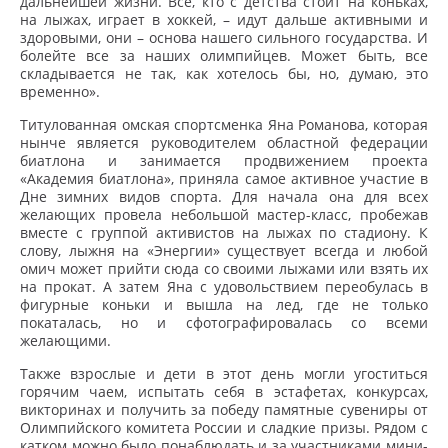
дальнейшей жизни. Все, кто с детства стоит на коньках,
на лыжах, играет в хоккей, – идут дальше активными и
здоровыми, они – основа нашего сильного государства. И
болейте все за наших олимпийцев. Может быть, все
складывается не так, как хотелось бы, но, думаю, это
временно».
Титулованная омская спортсменка Яна Романова, которая
нынче является руководителем областной федерации
биатлона и занимается продвижением проекта
«Академия биатлона», приняла самое активное участие в
Дне зимних видов спорта. Для начала она для всех
желающих провела небольшой мастер-класс, пробежав
вместе с группой активистов на лыжах по стадиону. К
слову, лыжня на «Энергии» существует всегда и любой
омич может прийти сюда со своими лыжами или взять их
на прокат. А затем Яна с удовольствием переобулась в
фигурные коньки и вышла на лед, где не только
покаталась, но и сфотографировалась со всеми
желающими.
Также взрослые и дети в этот день могли угоститься
горячим чаем, испытать себя в эстафетах, конкурсах,
викторинах и получить за победу памятные сувениры от
Олимпийского комитета России и сладкие призы. Рядом с
катком можно было понаблюдать и за участниками мини-