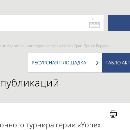
ами бадминтонного турнира серии «Yonex Гран-При» в Бердске
РЕСУРСНАЯ ПЛОЩАДКА
ТАБЛО АК
 публикаций
онного турнира серии «Yonex