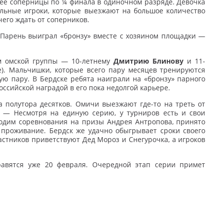
 ее соперницы по ¼ финала в одиночном разряде. Девочка
ильные игроки, которые выезжают на большое количество
чего ждать от соперников.
 Парень выиграл «бронзу» вместе с хозяином площадки —
м омской группы — 10-летнему
Дмитрию Блинову
и 11-
е). Мальчишки, которые всего пару месяцев тренируются
ую пару. В Бердске ребята наиграли на «бронзу» парного
оссийской наградой в его пока недолгой карьере.
 полутора десятков. Омичи выезжают где-то на треть от
. — Несмотря на единую серию, у турниров есть и свои
одим соревнования на призы Андрея Антропова, принято
проживание. Бердск же удачно обыгрывает сроки своего
астников приветствуют Дед Мороз и Снегурочка, а игроков
авятся уже 20 февраля. Очередной этап серии примет