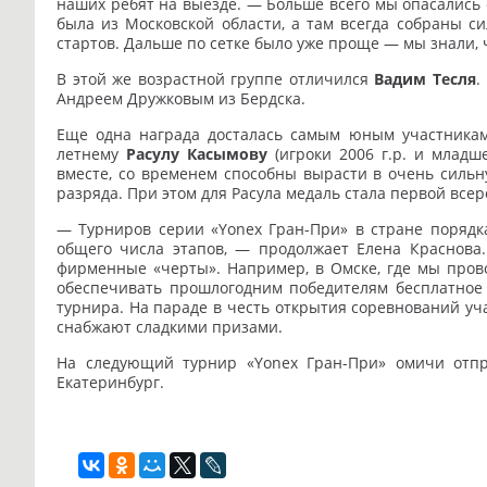
наших ребят на выезде. — Больше всего мы опасались
была из Московской области, а там всегда собраны с
стартов. Дальше по сетке было уже проще — мы знали, 
В этой же возрастной группе отличился
Вадим Тесля
.
Андреем Дружковым из Бердска.
Еще одна награда досталась самым юным участника
летнему
Расулу Касымову
(игроки 2006 г.р. и младш
вместе, со временем способны вырасти в очень сильн
разряда. При этом для Расула медаль стала первой всер
— Турниров серии «Yonex Гран-При» в стране порядка
общего числа этапов, — продолжает Елена Краснова
фирменные «черты». Например, в Омске, где мы пров
обеспечивать прошлогодним победителям бесплатное 
турнира. На параде в честь открытия соревнований уч
снабжают сладкими призами.
На следующий турнир «Yonex Гран-При» омичи отпр
Екатеринбург.