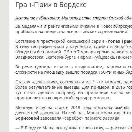
Гран-При» в Бердске
Источник публикации:
Министерство спорта Омской обл
За медалями и рейтинговыми очками в Новосибирскую 
пробилась на пьедестал всероссийских соревнований.
Состязания престижной юношеской серии «
Yonex
Гран
В силу географической доступности турнир в Бердск
обходится без омичей. С 5 по 7 января кроме наших зе
Владивостока, Екатеринбурга, Перми, Рубцовска, Нижнег
Встречи турнира игрались в одиночном, парном и с
сложности на площадку вышло порядка 150-ти юных ба
Омская «делегация», состоявшая из 11-ти игроков, за
более результативные выезды. Для примера, в 2016 го
тут стоит сделать поправку на приличное число «но
приехавших на конкретный турнир регионов.
Мощную игру на старте 2018 года показала омичк
двухлетней давности. На сей раз, Маша взяла «золото» 
Борисовой
завоевала «серебро» парного разряда.
— В Бердске Маша выступила в свою силу, — рассказы