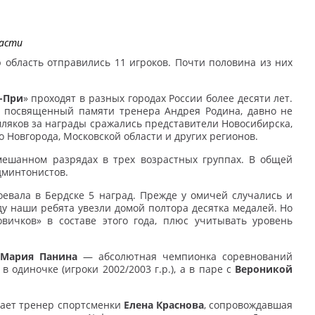
асти
область отправились 11 игроков. Почти половина из них
-При
» проходят в разных городах России более десяти лет.
е, посвященный памяти тренера Андрея Родина, давно не
мляков за награды сражались представители Новосибирска,
о Новгорода, Московской области и других регионов.
мешанном разрядах в трех возрастных группах. В общей
дминтонистов.
воевала в Бердске 5 наград. Прежде у омичей случались и
ду наши ребята увезли домой полтора десятка медалей. Но
вичков» в составе этого года, плюс учитывать уровень
а
Мария Панина
— абсолютная чемпионка соревнований
в одиночке (игроки 2002/2003 г.р.), а в паре с
Вероникой
вает тренер спортсменки
Елена Краснова
, сопровождавшая