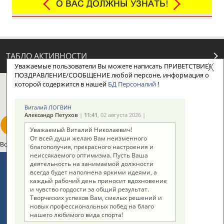
ТАБЛО АКТИВНОСТИ
Уважаемые пользователи Вы можете написать ПРИВЕТСТВИЕ/
ПОЗДРАВЛЕНИЕ/СООБЩЕНИЕ любой персоне, информация о
которой содержится в нашей
БД Персоналий
!
ЦЕЛИ ПРОЕКТА
КОНТАКТЫ
НАШИ КНОПКИ
РЕКЛАМА
Виталий ЛОГВИН
Александр Петухов
|
11:41
, 02 августа 2026 |
Уважаемый Виталий Николаевич!
От всей души желаю Вам неизменного
Вопросы сотрудничества и совместной деятельности
inform@infosport.ru
благополучия, прекрасного настроения и
неиссякаемого оптимизма. Пусть Ваша
Адресов в новостной рассылке: 996
деятельность на занимаемой должности
всегда будет наполнена яркими идеями, а
Подпишись
каждый рабочий день приносит вдохновение
и чувство гордости за общий результат.
©
Стадион, 1998-2026
Творческих успехов Вам, смелых решений и
новых профессиональных побед на благо
Разработка и поддержка ООО НАИТ «Стадион»
нашего любимого вида спорта!