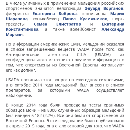
В числе уличенных в применении мельдония российских
спортсменов значатся велогонщиа
Эдуард Ворганов
,
фигуристка
Екатерина Боброва
, теннисистка
Мария
Шарапова
, конькобежец
Павел Кулижников
, шорт-
трекисты
Семен Елистратов
и
Екатерина
Константинова
, а также волейболист
Александр
Маркин
.
По информации американских СМИ, мельдоний оказался
в списке запрещенных веществ WADA после того, как
Антидопинговое агентство США (USADA) из
конфиденциального источника получило информацию о
том, что спортсмены из Восточной Европы используют
его как допинг.
USADA поставила этот вопрос на ежегодном симпозиуме,
а в октябре 2014 года мельдоний был внесен в список
препаратов, за которыми WADA осуществляет
наблюдение.
В конце 2014 года были проведены тесты хранимых
образцов мочи - из 8300 случайных образцов мельдоний
был найден в 182 (2,2%). Все они были от спортсменов из
Восточной Европы. Это исследование было опубликовано
в апреле 2015 года, она стало основой для того, что WADA