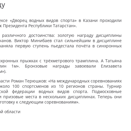
ду
ексе «Дворец водных видов спорта» в Казани проходили
 Президента Республики Татарстан».
 различного достоинства: золотую награду дисциплины
чанов. Виктор Минибаев стал сильнейшим в дисциплине
заняла первую ступень пьедестала почёта в синхронных
нхронных прыжках с трёхметрового трамплина. А Татьяна
лин 1м». Бронзовые награды завоевали Елизавета
»).
ласти Роман Терюшков: «На международных соревнованиях
коло 100 спортсменов из 10 регионов страны. Турнир
йской федерации водных видов спорта. Подмосковные
и призовые места в нескольких дисциплинах. Теперь они
дготовку к следующим соревнованиям».
ой области