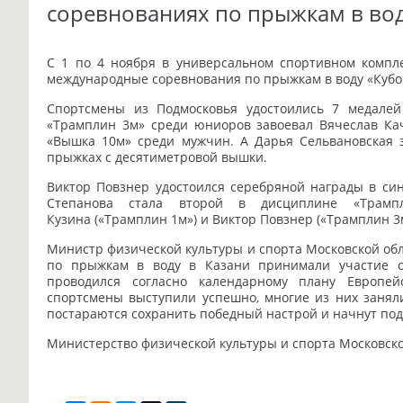
соревнованиях по прыжкам в во
С 1 по 4 ноября в универсальном спортивном компл
международные соревнования по прыжкам в воду «Кубок
Спортсмены из Подмосковья удостоились 7 медалей
«Трамплин 3м» среди юниоров завоевал Вячеслав Ка
«Вышка 10м» среди мужчин. А Дарья Сельвановская 
прыжках с десятиметровой вышки.
Виктор Повзнер удостоился серебряной награды в си
Степанова стала второй в дисциплине «Трамп
Кузина («Трамплин 1м») и Виктор Повзнер («Трамплин 3м
Министр физической культуры и спорта Московской об
по прыжкам в воду в Казани принимали участие о
проводился согласно календарному плану Европе
спортсмены выступили успешно, многие из них занял
постараются сохранить победный настрой и начнут по
Министерство физической культуры и спорта Московск