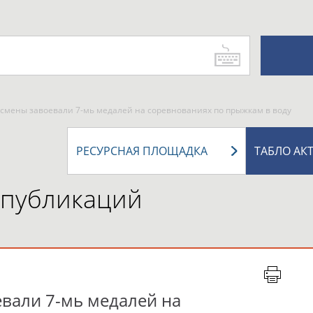
смены завоевали 7-мь медалей на соревнованиях по прыжкам в воду
РЕСУРСНАЯ ПЛОЩАДКА
ТАБЛО АК
 публикаций
вали 7-мь медалей на