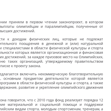
нии приняли в первом чтении законопроект, в котором
 выплаты олимпийцам и паралимпийцам, полученные от
высших достижений.
ести к доходам физических лиц, которые не подлежат
ительного поощрения в денежной и (или) натуральной
 специалистами в области физической культуры и спорта
ельности которых является организационная и финансовая
их достижений, за каждое призовое место на Олимпийских,
ню таких организаций, утверждаемому правительством
писке к проекту закона.
редлагается включить некоммерческую благотворительную
, основным предметом деятельности которой является
рограмм в области физической культуры и спорта, а также
ддержание, развитие и укрепление олимпийского движения
на говорится, что с 2010 года фонд реализует порядка 12
ание материальной и социальной помощи и поддержки
пийским видам спорта, молодым спортсменам, тренерам, а