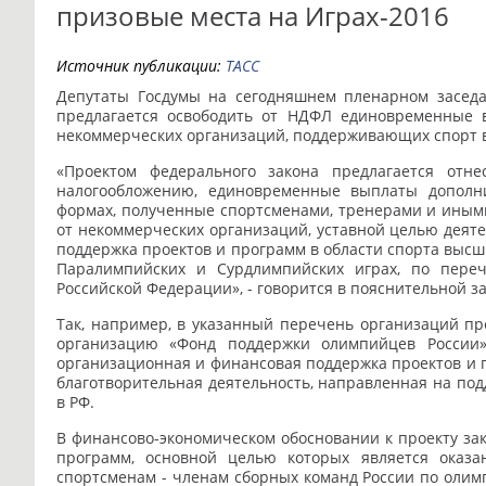
призовые места на Играх-2016
Источник публикации:
ТАСС
Депутаты Госдумы на сегодняшнем пленарном заседа
предлагается освободить от НДФЛ единовременные
некоммерческих организаций, поддерживающих спорт 
«Проектом федерального закона предлагается отн
налогообложению, единовременные выплаты дополн
формах, полученные спортсменами, тренерами и иными
от некоммерческих организаций, уставной целью деят
поддержка проектов и программ в области спорта высш
Паралимпийских и Сурдлимпийских играх, по переч
Российской Федерации», - говорится в пояснительной за
Так, например, в указанный перечень организаций п
организацию «Фонд поддержки олимпийцев России»
организационная и финансовая поддержка проектов и п
благотворительная деятельность, направленная на по
в РФ.
В финансово-экономическом обосновании к проекту зако
программ, основной целью которых является оказ
спортсменам - членам сборных команд России по олим