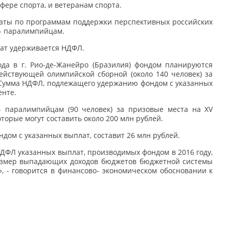
фере спорта, и ветеранам спорта.
латы по программам поддержки перспективных российских
м- паралимпийцам.
ат удерживается НДФЛ.
да в г. Рио-де-Жанейро (Бразилия) фондом планируются
йствующей олимпийской сборной (около 140 человек) за
й. Сумма НДФЛ, подлежащего удержанию фондом с указанных
енте.
 паралимпийцам (90 человек) за призовые места на XV
оторые могут составить около 200 млн рублей.
дом с указанных выплат, составит 26 млн рублей.
НДФЛ указанных выплат, производимых фондом в 2016 году,
размер выпадающих доходов бюджетов бюджетной системы
, - говорится в финансово- экономическом обосновании к