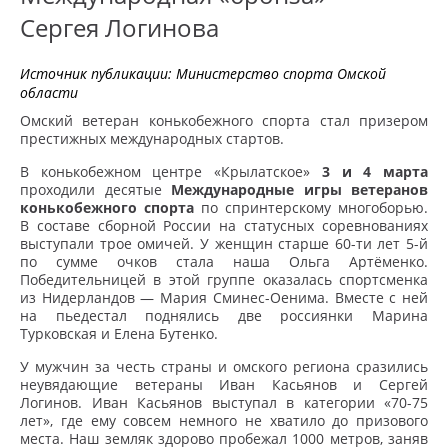
Сергея Логинова
Источник публикации:
Министерство спорта Омской
области
Омский ветеран конькобежного спорта стал призером
престижных международных стартов.
В конькобежном центре «Крылатское»
3 и 4 марта
проходили десятые
Международные игры ветеранов
конькобежного спорта
по спринтерскому многоборью.
В составе сборной России на статусных соревнованиях
выступали трое омичей. У женщин старше 60-ти лет 5-й
по сумме очков стала наша Ольга Артёменко.
Победительницей в этой группе оказалась спортсменка
из Нидерландов — Мария Сминес-Оенима. Вместе с ней
на пьедестал поднялись две россиянки Марина
Турковская и Елена Бутенко.
У мужчин за честь страны и омского региона сразились
неувядающие ветераны Иван Касьянов и Сергей
Логинов. Иван Касьянов выступал в категории «70-75
лет», где ему совсем немного не хватило до призового
места. Наш земляк здорово пробежал 1000 метров, заняв