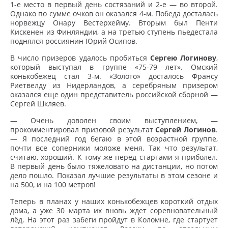
1-е место в первый день состязаний и 2-е — во второй.
Однако по сумме очков он оказался 4-м. Победа досталась
норвежцу Онару Вестерхейму. Вторым был Пенти
Кискенен из Финляндии, а на третью ступень пьедестала
поднялся россиянин Юрий Осипов.
В число призеров удалось пробиться
Сергею Логинову
,
который выступал в группе «75-79 лет». Омский
конькобежец стал 3-м. «Золото» досталось Франсу
Риетвелду из Нидерландов, а серебряным призером
оказался еще один представитель российской сборной —
Сергей Шкляев.
— Очень доволен своим выступлением, —
прокомментировал призовой результат
Сергей Логинов
.
— Я последний год бегаю в этой возрастной группе,
почти все соперники моложе меня. Так что результат,
считаю, хороший. К тому же перед стартами я приболел.
В первый день было тяжеловато на дистанции, но потом
дело пошло. Показал лучшие результаты в этом сезоне и
на 500, и на 100 метров!
Теперь в планах у наших конькобежцев короткий отдых
дома, а уже 30 марта их вновь ждет соревновательный
лёд. На этот раз забеги пройдут в Коломне, где стартует