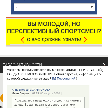
-
ТАБЛО АКТИВНОСТИ
Уважаемые пользователи Вы можете написать ПРИВЕТСТВИЕ/
ПОЗДРАВЛЕНИЕ/СООБЩЕНИЕ любой персоне, информация о
которой содержится в нашей
БД Персоналий
!
ЦЕЛИ ПРОЕКТА
КОНТАКТЫ
НАШИ КНОПКИ
РЕКЛАМА
Анна Игоревна ХАРИТОНОВА
Иван Петров
|
01:25
, 08 августа 2026 |
Поздравляю с выдающимися достижениями в
дзюдо! Ваша преданность спорту и успехи
Вопросы сотрудничества и совместной деятельности
inform@infosport.ru