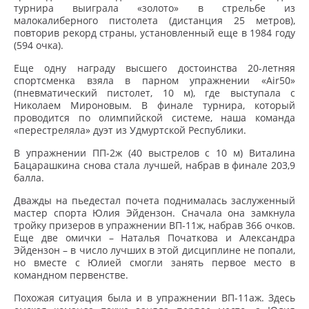
турнира выиграла «золото» в стрельбе из
малокалиберного пистолета (дистанция 25 метров),
повторив рекорд страны, установленный еще в 1984 году
(594 очка).
Еще одну награду высшего достоинства 20-летняя
спортсменка взяла в парном упражнении «Air50»
(пневматический пистолет, 10 м), где выступала с
Николаем Мироновым. В финале турнира, который
проводится по олимпийской системе, наша команда
«перестреляла» дуэт из Удмуртской Республики.
В упражнении ПП-2ж (40 выстрелов с 10 м) Виталина
Бацарашкина снова стала лучшей, набрав в финале 203,9
балла.
Дважды на пьедестал почета поднималась заслуженный
мастер спорта Юлия Эйдензон. Сначала она замкнула
тройку призеров в упражнении ВП-11ж, набрав 366 очков.
Еще две омички – Наталья Початкова и Александра
Эйдензон – в число лучших в этой дисциплине не попали,
но вместе с Юлией смогли занять первое место в
командном первенстве.
Похожая ситуация была и в упражнении ВП-11аж. Здесь