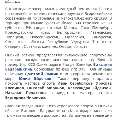
области
В Краснодаре завершился командный чемпионат России
по стрельбе из пневматического оружия и Всероссийские
соревнования по стрельбе из малокалиберного оружия. В
турнире принимали участие более 300 стрелков из 30
субъектов РФ, среди которых Москва, Санкт-Петербург,
Краснодарский край, Белгородская, Ивановская,
Липецкая, Новосибирская, Орловская, Самарская,
Смоленская области, Республики Удмуртия, Татарстан,
Северная Осетия и, конечно, Омская область.
Омский регион представляли сильнейшие спортсмены
региона: заслуженные мастера спорта, серебряный
призер Игр XXXI Олимпиады в Рио-де-Жанейро
Виталина
Бацарашкина
, бронзовый призер Игр XXVIII Олимпиады
в Афинах
Дмитрий Лыкин
и многократная чемпионка
мира
Юлия Эйдензон
. Также вершину старались
покорить мастера спорта
Иван Серебряков
,
Ярослав
Клепиков
,
Николай Миронов, Александра Эйдензон,
Наталья Початкова
, кандидат в мастера спорта
Екатерина Чиканова
.
Главная звезда нынешнего стрелкового спорта в Омской
области Виталина Бацарашкина в Краснодаре завоевала
три медали высшего достоинства. Виталина в первые дни