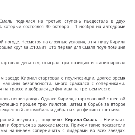
маль поднялся на третью ступень пьедестала в двух
, который состоялся 30 октября – 1 ноября на автодроме
й погоде. Несмотря на сложные условия, в пятницу Кирилл
ошел круг за 2:10.881. Это первая для Смаля поул-позиция
ь стартовал девятым, отыграл три позиции и финишировал
м заезде Кирилл стартовал с поул-позиции, долгое время
а машины безопасности, много сражался с соперниками.
я на трассе и добрался до финиша на третьем месте.
вновь пошел дождь. Однако Кирилл, стартовавший с шестой
 успешно прошел трех пилотов. Затем в борьбе за второе
оврежденный автомобиль и добраться до финиша третьим.
ороший результат, - поделился
Кирилл Смаль
. – Начиная с
мп и бороться за высокие места. Причем такие показатели
о мы начинаем соперничать с лидерами во всех заездах,