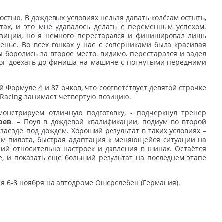
остью. В дождевых условиях нельзя давать колёсам остыть,
ах, и это мне удавалось делать с переменным успехом.
озиции, но я немного перестарался и финишировал лишь
енье. Во всех гонках у нас с соперниками была красивая
ы боролись за второе место, видимо, перестарался и задел
смог доехать до финиша на машине с погнутыми передними
 Формуле 4 и 87 очков, что соответствует девятой строчке
 Racing занимает четвертую позицию.
монстрируем отличную подготовку, - подчеркнул тренер
оев
. – Поул в дождевой квалификации, подиум во второй
заезде под дождем. Хороший результат в таких условиях –
зм пилота, быстрая адаптация к меняющейся ситуации на
ий относительно настроек и давления в шинах. Остаётся
, и показать еще больший результат на последнем этапе
я 6-8 ноября на автодроме Ошерслебен (Германия).