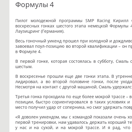
Формулы 4
Пилот молодежной программы SMP Racing Кирилл С
воскресных гонках шестого этапа немецкой Формулы 4
Лаузицринг (Германия).
Весь гоночный уикенд прошел при холодной и дождливо
завоевал поул-позицию во второй квалификации – он пр
в Формуле 4.
В первой гонке, которая состоялась в субботу, Смал
шестым.
В воскресенье прошли еще две гонки этапа. В утренне
лидировал, а во второй половине гонки, после уход
Несмотря на контакт с другой машиной, Смаль удержалс
Третья гонка проходила по еще более мокрой трассе – 
позиции, быстро сориентировался в таких условиях и
место получил удар от соперника, но смог удержать п
«Я доволен уикендом, мы с командой показали очень х
первой тренировки, нам удавалось держать хороший те
у нас и на сухой, и на мокрой трассе. И я рад, чт