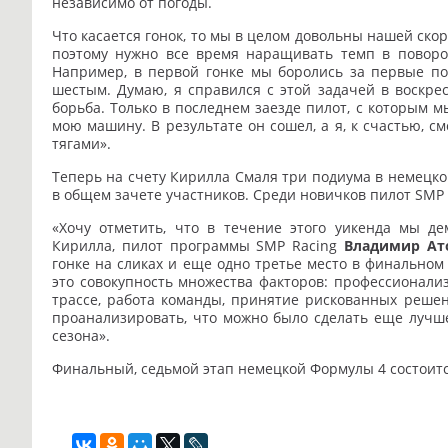
независимо от погоды.
Что касается гонок, то мы в целом довольны нашей скор
поэтому нужно все время наращивать темп в поворот
Например, в первой гонке мы боролись за первые п
шестым. Думаю, я справился с этой задачей в воскрес
борьба. Только в последнем заезде пилот, с которым м
мою машину. В результате он сошел, а я, к счастью, 
тягами».
Теперь на счету Кирилла Смаля три подиума в немецкой
в общем зачете участников. Среди новичков пилот SMP
«Хочу отметить, что в течение этого уикенда мы де
Кирилла, пилот программы SMP Racing
Владимир Ат
гонке на сликах и еще одно третье место в финальном 
это совокупность множества факторов: профессионали
трассе, работа команды, принятие рискованных решен
проанализировать, что можно было сделать еще лучше
сезона».
Финальный, седьмой этап немецкой Формулы 4 состоитс