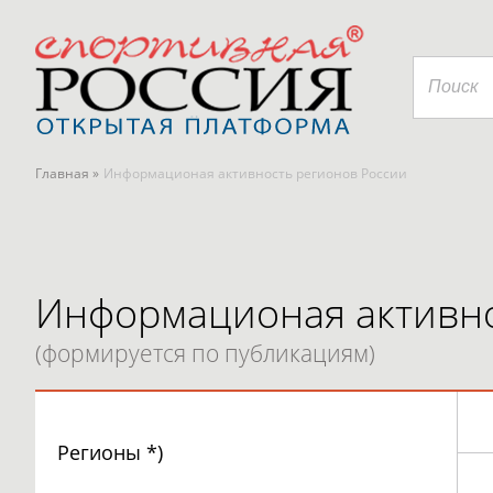
Главная »
Информационая активность регионов России
Информационая активно
(формируется по публикациям)
Регионы *)