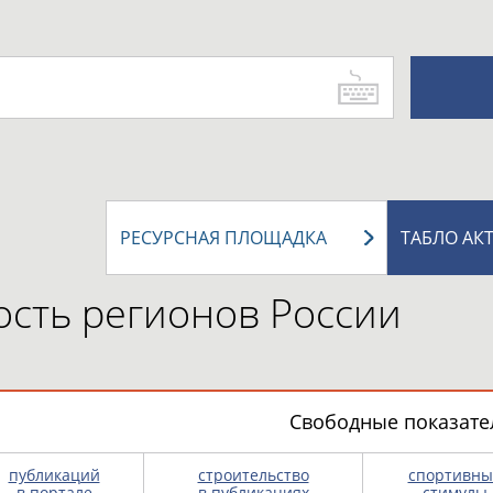
РЕСУРСНАЯ ПЛОЩАДКА
ТАБЛО АК
сть регионов России
Свободные показател
публикаций
строительство
спортивны
в портале
в публикациях
стимулы