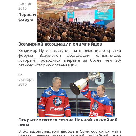
ноября
2015
Первый
форум
Всемирной ассоциации олимпийцев
Владимир Путин выступил на церемонии открытия
форума Всемирной ассоциации олимпийцев,
который проводится впервые за более чем 20-
летнюю историю организации.
08
октября
2015
Открытие пятого сезона Ночной хоккейной
лиги
В Большом ледовом дворце в Сочи состоялся матч