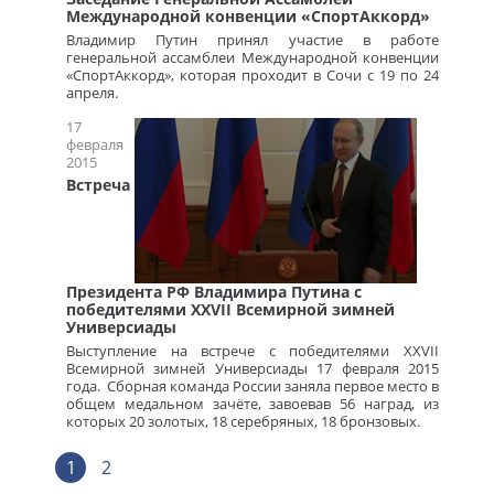
Международной конвенции «СпортАккорд»
Владимир Путин принял участие в работе
генеральной ассамблеи Международной конвенции
«СпортАккорд», которая проходит в Сочи с 19 по 24
апреля.
17
февраля
2015
Встреча
Президента РФ Владимира Путина с
победителями XXVII Всемирной зимней
Универсиады
Выступление на встрече с победителями XXVII
Всемирной зимней Универсиады 17 февраля 2015
года. Сборная команда России заняла первое место в
общем медальном зачёте, завоевав 56 наград, из
которых 20 золотых, 18 серебряных, 18 бронзовых.
1
2