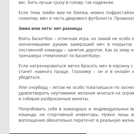
вас. Бить лучше сразу в голову: так надежнее.
Если тема зомби вам не близка, можно пофристайлит
голкипер, мяч и честь дворового футболиста. Промазат
Зима или лето: нет разницы
Взять баскетбол – отличная игра, но зимой не особо
окоченевшими руками замерзший мяч в покрытое л
постоянной команды – занятие дорогое. Как за зиму 
тренажера «Чемпионат по баскетболу».
Если натренироваться метко бросать мяч в корзину 
станет намного проще. Глазомер – он и в онлайн и
убедиться.
Или сноуборд – летом не особо покатаешься по засне
удовлетворить неутомимое желание мчаться на огром
и собирая разбросанные монеты.
Попробовать себя в командных и индивидуальных ви
команда, ни спортивный инвентарь. Нужно лишь же
воплощения обязательно перетечет в реальную жизнь