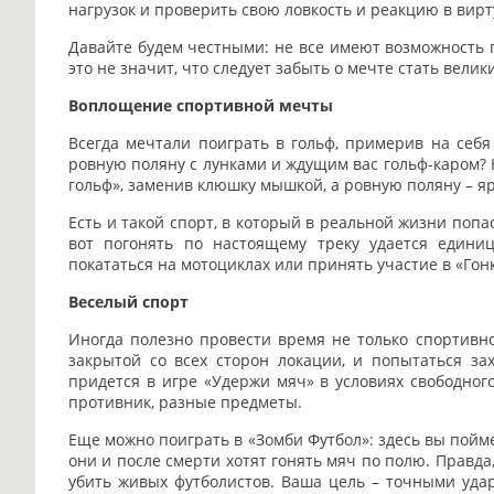
нагрузок и проверить свою ловкость и реакцию в вир
Давайте будем честными: не все имеют возможность 
это не значит, что следует забыть о мечте стать вел
Воплощение спортивной мечты
Всегда мечтали поиграть в гольф, примерив на себя
ровную поляну с лунками и ждущим вас гольф-каром? 
гольф», заменив клюшку мышкой, а ровную поляну – яр
Есть и такой спорт, в который в реальной жизни попас
вот погонять по настоящему треку удается едини
покататься на мотоциклах или принять участие в «Гон
Веселый спорт
Иногда полезно провести время не только спортивно,
закрытой со всех сторон локации, и попытаться зах
придется в игре «Удержи мяч» в условиях свободного
противник, разные предметы.
Еще можно поиграть в «Зомби Футбол»: здесь вы пойме
они и после смерти хотят гонять мяч по полю. Правда
убить живых футболистов. Ваша цель – точными удар