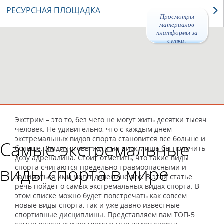
РЕСУРСНАЯ ПЛОЩАДКА
Просмотры
материалов
платформы за
сутки:
47350
Экстрим – это то, без чего не могут жить десятки тысяч
человек. Не удивительно, что с каждым днем
экстремальных видов спорта становится все больше и
Самые экстремальные
больше. Люди готовы идти на риск, лишь бы получить
дозу адреналина. Стоит отметить, что такие виды
виды спорта в мире
спорта считаются предельно травмоопасными и
заниматься ими могут далеко не все. В этой статье
речь пойдет о самых экстремальных видах спорта. В
этом списке можно будет повстречать как совсем
новые виды спорта, так и уже давно известные
спортивные дисциплины. Представляем вам ТОП-5