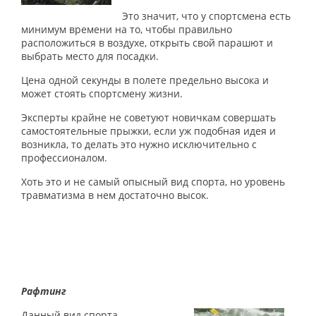
Это значит, что у спортсмена есть
минимум времени на то, чтобы правильно
расположиться в воздухе, открыть свой парашют и
выбрать место для посадки.
Цена одной секунды в полете предельно высока и
может стоять спортсмену жизни.
Эксперты крайне не советуют новичкам совершать
самостоятельные прыжки, если уж подобная идея и
возникла, то делать это нужно исключительно с
профессионалом.
Хоть это и не самый опысный вид спорта, но уровень
травматизма в нем достаточно высок.
Рафтинг
Данный вид спорта