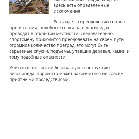
здесь есть определенные
исключения.
Речь идет о преодолении горных
препятствий, подобные гонки на велосипедах
проводят в открытой местности, следовательно,
спортсмену приходится преодолевать на своем пути
огромное количество преград, это могут быть
серьезные спуски, подъемы, упавшие деревья, камни и
тому подобные опасности.
Учитывая не совсем безопасную конструкцию
велосипеда, порой это может закончиться не совсем
приятными последствиями.