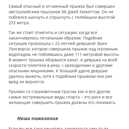
Самый опасный и отчаянный прыжок был совершен
австралийским прыгуном Эй Джей Хэккеттом. Он не
побоялся шагнуть и спрыгнуть с телебашни высотой
233 метра.
Так же стоит отметить и ситуации, когда все
заканчивалось печальным образом. Подобная
ситуация произошла с 22-летней девушкой Эрин
Лэнгворси, которая совершила прыжок над огромным
водопадом, не побоявшись даже 111-метровой высоты.
В момент прыжка оборвался канат, и девушка на всей
скорости полетела в реку, с крокодилами и другими
опасными хищниками. К большой удаче девушке
удалось выжить, хотя к подобным прыжкам она уже
вряд ли вернется.
Прыжки со страховочным тросом, как и все другие
самые экстремальные виды спорта – это риск и все
желающие совершить прыжок должны это понимать.
Наши пожелания
Если вы все-таки решитесь заниматься чем-то из