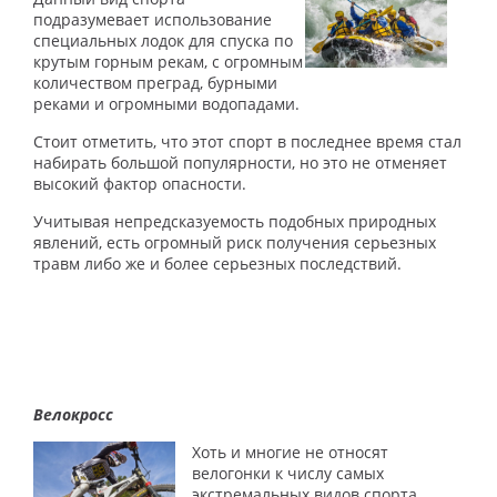
подразумевает использование
специальных лодок для спуска по
крутым горным рекам, с огромным
количеством преград, бурными
реками и огромными водопадами.
Стоит отметить, что этот спорт в последнее время стал
набирать большой популярности, но это не отменяет
высокий фактор опасности.
Учитывая непредсказуемость подобных природных
явлений, есть огромный риск получения серьезных
травм либо же и более серьезных последствий.
Велокросс
Хоть и многие не относят
велогонки к числу самых
экстремальных видов спорта,