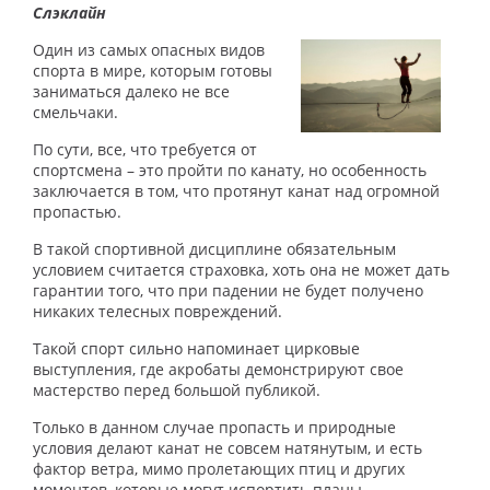
Слэклайн
Один из самых опасных видов
спорта в мире, которым готовы
заниматься далеко не все
смельчаки.
По сути, все, что требуется от
спортсмена – это пройти по канату, но особенность
заключается в том, что протянут канат над огромной
пропастью.
В такой спортивной дисциплине обязательным
условием считается страховка, хоть она не может дать
гарантии того, что при падении не будет получено
никаких телесных повреждений.
Такой спорт сильно напоминает цирковые
выступления, где акробаты демонстрируют свое
мастерство перед большой публикой.
Только в данном случае пропасть и природные
условия делают канат не совсем натянутым, и есть
фактор ветра, мимо пролетающих птиц и других
моментов, которые могут испортить планы