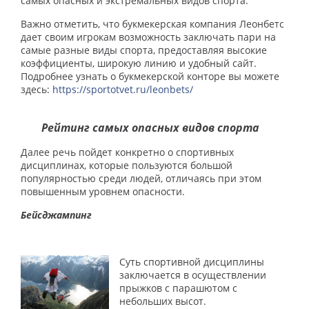
самых опасных и экстремальных видов спорта.
Важно отметить, что букмекерская компания Леонбетс
дает своим игрокам возможность заключать пари на
самые разные виды спорта, предоставляя высокие
коэффициенты, широкую линию и удобный сайт.
Подробнее узнать о букмекерской конторе вы можете
здесь:
https://sportotvet.ru/leonbets/
Рейтинг самых опасных видов спорта
Далее речь пойдет конкретно о спортивных
дисциплинах, которые пользуются большой
популярностью среди людей, отличаясь при этом
повышенным уровнем опасности.
Бейсджампинг
Суть спортивной дисциплины
заключается в осуществлении
прыжков с парашютом с
небольших высот.