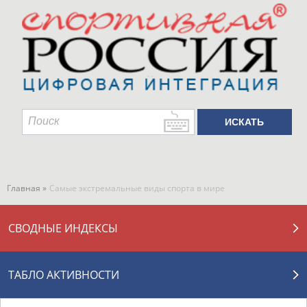
Главная »
Самые экстремальные виды спорта в мире
СВОДНЫЕ ИНДЕКСЫ
ТАБЛО АКТИВНОСТИ