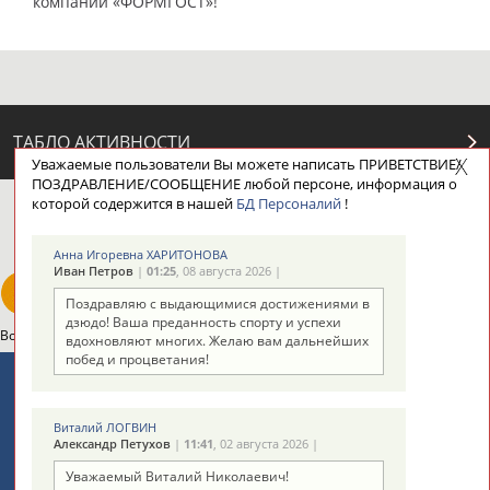
компании «ФОРМГОСТ»!
ТАБЛО АКТИВНОСТИ
Уважаемые пользователи Вы можете написать ПРИВЕТСТВИЕ/
ПОЗДРАВЛЕНИЕ/СООБЩЕНИЕ любой персоне, информация о
которой содержится в нашей
БД Персоналий
!
ЦЕЛИ ПРОЕКТА
КОНТАКТЫ
НАШИ КНОПКИ
РЕКЛАМА
Анна Игоревна ХАРИТОНОВА
Иван Петров
|
01:25
, 08 августа 2026 |
Поздравляю с выдающимися достижениями в
дзюдо! Ваша преданность спорту и успехи
Вопросы сотрудничества и совместной деятельности
inform@infosport.ru
вдохновляют многих. Желаю вам дальнейших
побед и процветания!
Адресов в новостной рассылке: 996
Подпишись
Виталий ЛОГВИН
Александр Петухов
|
11:41
, 02 августа 2026 |
©
Стадион, 1998-2026
Уважаемый Виталий Николаевич!
Разработка и поддержка ООО НАИТ «Стадион»