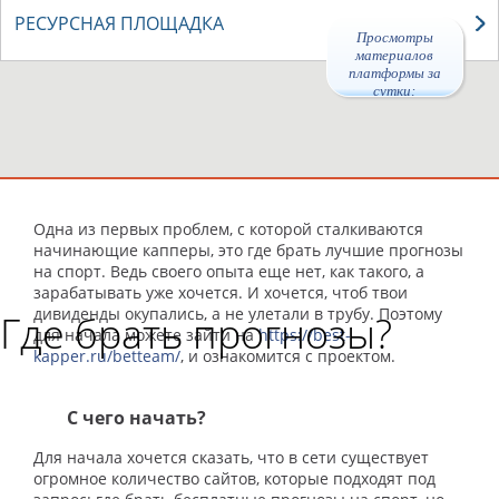
РЕСУРСНАЯ ПЛОЩАДКА
Просмотры
материалов
платформы за
сутки:
47176
Одна из первых проблем, с которой сталкиваются
начинающие капперы, это где брать лучшие прогнозы
на спорт. Ведь своего опыта еще нет, как такого, а
зарабатывать уже хочется. И хочется, чтоб твои
дивиденды окупались, а не улетали в трубу. Поэтому
Где брать прогнозы?
для начала можете зайти на
https://best-
kapper.ru/betteam/
, и ознакомится с проектом.
С чего начать?
Для начала хочется сказать, что в сети существует
огромное количество сайтов, которые подходят под