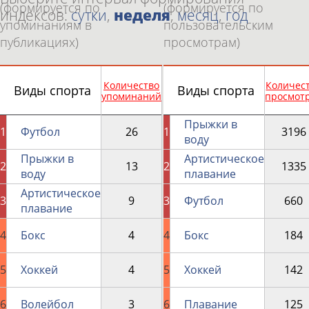
(формируется по
(формируется по
индексов:
сутки
,
неделя
,
месяц
,
год
упоминаниям в
пользовательским
публикациях)
просмотрам)
Количество
Количес
Виды спорта
Виды спорта
упоминаний
просмот
Прыжки в
1
Футбол
26
1
3196
воду
Прыжки в
Артистическое
2
13
2
1335
воду
плавание
Артистическое
3
9
3
Футбол
660
плавание
4
Бокс
4
4
Бокс
184
5
Хоккей
4
5
Хоккей
142
6
Волейбол
3
6
Плавание
125