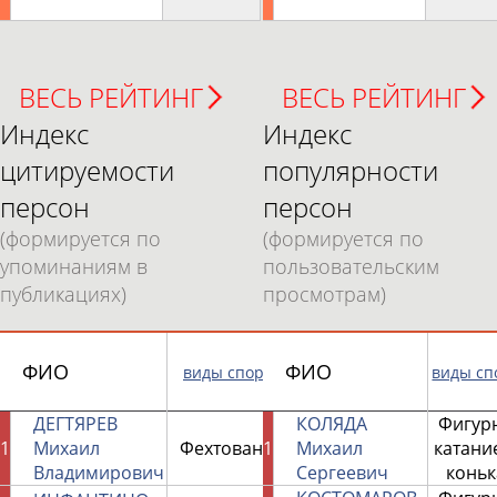
ВЕСЬ РЕЙТИНГ
ВЕСЬ РЕЙТИНГ
Индекс
Индекс
цитируемости
популярности
персон
персон
(формируется по
(формируется по
упоминаниям в
пользовательским
публикациях)
просмотрам)
Количество
ФИО
ФИО
виды спорта
виды сп
упоминаний
ДЕГТЯРЕВ
КОЛЯДА
Фигур
1
Михаил
Фехтование
1
Михаил
7
катани
Владимирович
Сергеевич
коньк