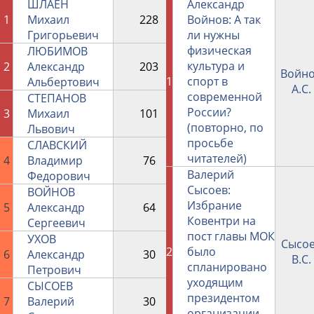
ШЛАЕН
Александр
1
Михаил
228
Войнов: А так
219581
Григорьевич
ли нужны
физическая
ЛЮБИМОВ
культура и
2
Александр
203
153098
Войн
1
спорт в
Альбертович
А.С.
современной
СТЕПАНОВ
России?
3
Михаил
101
101067
(повторно, по
Львович
просьбе
СЛАВСКИЙ
читателей)
4
Владимир
76
93203
Валерий
Федорович
Сысоев:
ВОЙНОВ
Избрание
5
Александр
64
70290
Ковентри на
Сергеевич
пост главы МОК
УХОВ
Сысо
2
было
6
Александр
30
41070
В.С.
спланировано
Петрович
уходящим
СЫСОЕВ
президентом
7
Валерий
30
36096
организации