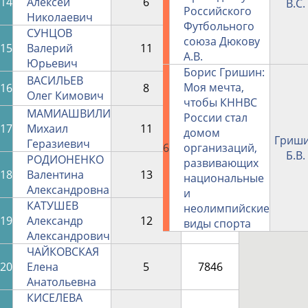
14
Алексей
6
11955
В.С.
Российского
Николаевич
Футбольного
СУНЦОВ
союза Дюкову
15
Валерий
11
11921
А.В.
Юрьевич
Борис Гришин:
ВАСИЛЬЕВ
Моя мечта,
16
8
11790
Олег Кимович
чтобы КННВС
МАМИАШВИЛИ
России стал
17
Михаил
11
8451
домом
Гриш
Геразиевич
6
организаций,
Б.В.
РОДИОНЕНКО
развивающих
18
Валентина
13
8357
национальные
Александровна
и
КАТУШЕВ
неолимпийские
19
Александр
12
7882
виды спорта
Александрович
ЧАЙКОВСКАЯ
20
Елена
5
7846
Анатольевна
КИСЕЛЕВА