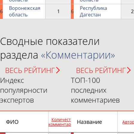
Воронежская
Республика
6
1
6
2
область
Дагестан
Сводные показатели
раздела
«Комментарии»
ВЕСЬ РЕЙТИНГ
ВЕСЬ РЕЙТИНГ
Индекс
ТОП-100
популярности
последних
экспертов
комментариев
Количество
Количество
ФИО
Название
Авто
комментариев
просмотров