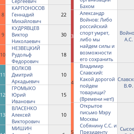
Сергеевич
Бахом
КАРПОНОСОВ
Александр
8
Геннадий
22
34279
Войнов: Либо
Михайлович
российский
КУДРЯВЦЕВ
спорт умрет,
Войн
9
Виктор
30
21707
3
либо мы
А.С.
Николаевич
найдем силы и
НЕЗВЕЦКИЙ
возможности
10
Рудольф
18
21620
его сохранить
Федорович
Владимир
ВОЛКОВ
Славский:
11
Дмитрий
10
18461
Какой дорогой
Славс
Аркадьевич
4
пойдем
В.Ф.
ГРОМЫКО
товарищи?
12
Юрий
15
16279
(Времени нет!)
Иванович
Открытое
ВЛАСЕНКО
письмо Мэру
13
Алексей
10
12262
Москвы
Викторович
Собянину С.С. и
МИШИН
Сысо
5
Президенту