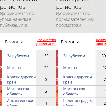
регионов
регионов
(формируется по
(формируется по
упоминаниям в
пользовательским
публикациях)
просмотрам)
Количество
Колич
Регионы
Регионы
упоминаний
просм
1
За рубежом
39
1
За рубежом
50
2
Москва
29
2
Москва
9
Краснодарский
Краснодарский
3
3
3
7
край
край
Московская
Московская
4
2
4
4
область
область
Архангельская
Калининградская
5
1
5
2
область
область