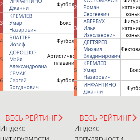
КОСТОМАРОВ
Фигур
ИНФАНТИНО
2
Футбол
5
2
Роман
катани
Джанни
Сергеевич
коньк
КРЕМЛЕВ
АВЕРБУХ
Фигур
3
Умар
Бокс
3
3
Илья
катани
Назарович
Изяславович
коньк
БЛАТТЕР
4
Футбол
2
ДЕГТЯРЕВ
Йозеф
4
Михаил
Фехтов
ДОРОШКО
Артистическое
Владимирович
5
Майя
2
плавание
КРЕМЛЕВ
Александровна
5
Умар
Бок
СЕМАК
Назарович
6
Сергей
Футбол
2
ИНФАНТИНО
Богданович
6
Футб
Джанни
ВЕСЬ РЕЙТИНГ
ВЕСЬ РЕЙТИНГ
Индекс
Индекс
цитируемости
популярности