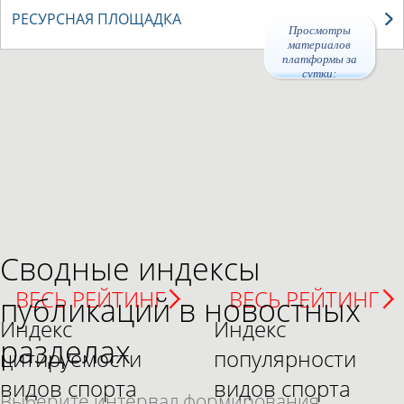
РЕСУРСНАЯ ПЛОЩАДКА
Просмотры
материалов
платформы за
сутки:
45660
Сводные индексы
ВЕСЬ РЕЙТИНГ
ВЕСЬ РЕЙТИНГ
публикаций в новостных
Индекс
Индекс
разделах
цитируемости
популярности
видов спорта
видов спорта
Выберите интервал формирования