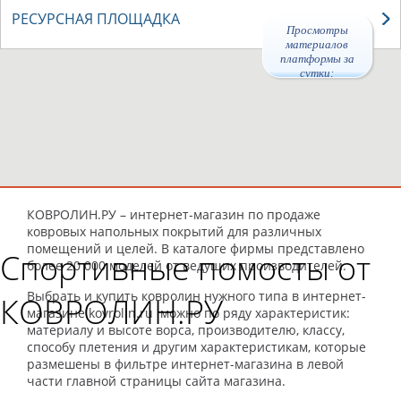
РЕСУРСНАЯ ПЛОЩАДКА
Просмотры
материалов
платформы за
сутки:
49119
КОВРОЛИН.РУ – интернет-магазин по продаже
ковровых напольных покрытий для различных
помещений и целей. В каталоге фирмы представлено
Спортивные помосты от
более 20 000 моделей от ведущих производителей.
Выбрать и купить ковролин нужного типа в интернет-
КОВРОЛИН.РУ
магазине kovrolin.ru можно по ряду характеристик:
материалу и высоте ворса, производителю, классу,
способу плетения и другим характеристикам, которые
размешены в фильтре интернет-магазина в левой
части главной страницы сайта магазина.