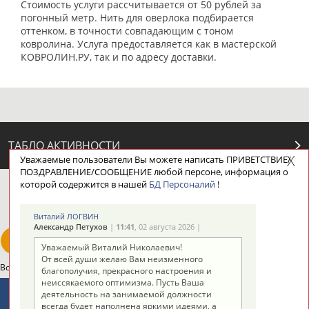
Стоимость услуги рассчитывается от 50 рублей за
погонный метр. Нить для оверлока подбирается
оттенком, в точности совпадающим с тоном
ковролина. Услуга предоставляется как в мастерской
КОВРОЛИН.РУ, так и по адресу доставки.
ТАБЛО АКТИВНОСТИ
Уважаемые пользователи Вы можете написать ПРИВЕТСТВИЕ/
ПОЗДРАВЛЕНИЕ/СООБЩЕНИЕ любой персоне, информация о
которой содержится в нашей
БД Персоналий
!
ЦЕЛИ ПРОЕКТА
КОНТАКТЫ
НАШИ КНОПКИ
РЕКЛАМА
Виталий ЛОГВИН
Александр Петухов
|
11:41
, 02 августа 2026 |
Уважаемый Виталий Николаевич!
От всей души желаю Вам неизменного
Вопросы сотрудничества и совместной деятельности
inform@infosport.ru
благополучия, прекрасного настроения и
неиссякаемого оптимизма. Пусть Ваша
Адресов в новостной рассылке: 996
деятельность на занимаемой должности
всегда будет наполнена яркими идеями, а