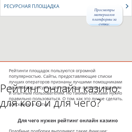
РЕСУРСНАЯ ПЛОЩАДКА
Просмотры
материалов
платформы за
сутки:
Рейтинги площадок пользуются огромной
популярностью. Сайты, предоставляющие списки
лучших операторов признаны лучшими помощниками
Рейтинг онлайн казино:
при выборе ресурса для игры. Они полезны новичкам
и опытным пользователям. Но такими списками нужно
для кого и для чего?
правильно пользоваться. О том, как это лучше сделать,
расскажем в статье.
Для чего нужен рейтинг онлайн казино
Подобные подборки выполняют такие функции: