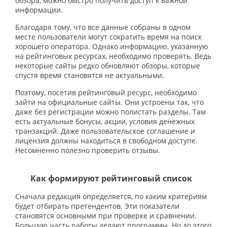
обзора, можно быстро получить доступ к важной
информации.
Благодаря тому, что все данные собраны в одном
месте пользователи могут сократить время на поиск
хорошего оператора. Однако информацию, указанную
на рейтинговых ресурсах, необходимо проверять. Ведь
некоторые сайты редко обновляют обзоры, которые
спустя время становятся не актуальными.
Поэтому, посетив рейтинговый ресурс, необходимо
зайти на официальные сайты. Они устроены так, что
даже без регистрации можно полистать разделы. Там
есть актуальные бонусы, акции, условия денежных
транзакций. Даже пользовательское соглашение и
лицензия должны находиться в свободном доступе.
Несомненно полезно проверить отзывы.
Как формируют рейтинговый список
Сначала редакция определяется, по каким критериям
будет отбирать претендентов. Эти показатели
становятся основными при проверке и сравнении.
Большую часть работы делают программы. Но до этого