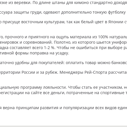
язке из веревки. По длине штаны для кимоно стандартно доходя
ессуара защиты груди, одевают дополнительно тонкую футболку 
о присуще восточным культурам, так как белый цвет в Японии
го, прочного и приятного на ощупь материала из 100% натурал
енировок и соревнований. Полотно, из которого шьется унифор
адка составляет всего 1-2 %. Чтобы не ошибиться при выборе р
тивной формы поправка на усадку.
аточно удобны для покупателей: оплатить товар можно банков
территории России и за рубеж. Менеджеры Рей-Спорта рассчита
циальную программу лояльности. Чтобы стать ее участником, 
регистрации на сайте все деньги, потраченные на спортивные 
я верна принципам развития и популяризации всех видов едино