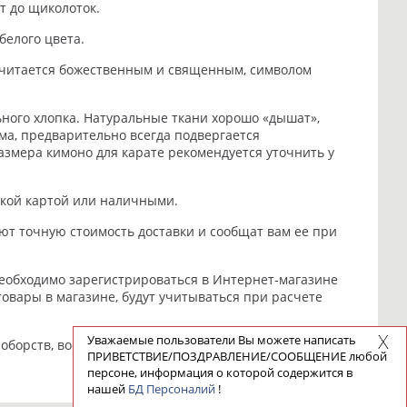
т до щиколоток.
белого цвета.
 считается божественным и священным, символом
ьного хлопка. Натуральные ткани хорошо «дышат»,
ма, предварительно всегда подвергается
азмера кимоно для карате рекомендуется уточнить у
ской картой или наличными.
ют точную стоимость доставки и сообщат вам ее при
необходимо зарегистрироваться в Интернет-магазине
товары в магазине, будут учитываться при расчете
Уважаемые пользователи Вы можете написать
борств, воспитанию воинского духа, достоинства и
ПРИВЕТСТВИЕ/ПОЗДРАВЛЕНИЕ/СООБЩЕНИЕ любой
персоне, информация о которой содержится в
нашей
БД Персоналий
!