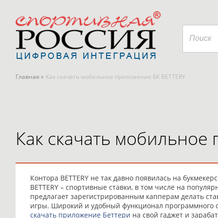
Главная »
Как скачать мобильное приложение БК BETTERY
Как скачать мобильное
Контора BETTERY не так давно появилась на букмекер
BETTERY – спортивные ставки, в том числе на попул
предлагает зарегистрированным капперам делать ста
игры. Широкий и удобный функционал программного о
скачать приложение Беттери
на свой гаджет и зарабат