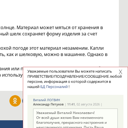
солнце. Материал может мяться от хранения в
нный шелк сохраняет форму изделия за счет
охой погоде этот материал незаменим. Капли
ать, как и шелковую, можно в машинке. Однако в
вания или промоутера. Атлас мало приспособлен
Уважаемые пользователи Вы можете написать
 используется редко. Подходит для
ПРИВЕТСТВИЕ/ПОЗДРАВЛЕНИЕ/СООБЩЕНИЕ любой
персоне, информация о которой содержится в
нашей
БД Персоналий
!
Виталий ЛОГВИН
Александр Петухов
|
11:41
, 02 августа 2026 |
Уважаемый Виталий Николаевич!
От всей души желаю Вам неизменного
благополучия, прекрасного настроения и
неиссякаемого оптимизма. Пусть Ваша