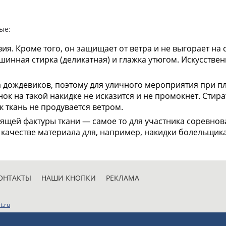
ые:
я. Кроме того, он защищает от ветра и не выгорает на 
инная стирка (деликатная) и глажка утюгом. Искусстве
 дождевиков, поэтому для уличного мероприятия при пл
нок на такой накидке не исказится и не промокнет. Стир
к ткань не продувается ветром.
стящей фактуры ткани — самое то для участника соревно
 качестве материала для, например, накидки болельщика
ОНТАКТЫ
НАШИ КНОПКИ
РЕКЛАМА
t.ru