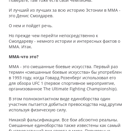
Поверьте, там тоже есть свои чемпионы.
И лучший из лучших за всю историю Эстонии в MMA -
это Денис Смолдарев.
О нем и пойдет речь.
Но прежде чем перейти непосредственно к
Смолдареву - немного истории и интересных фактов о
MMA. Итак.
MMA-что это?
MMA - это смешанные боевые искусства. Первый раз
термин «смешанные боевые искусства» бы употреблен
в 1993 году, когда Говард Розенберг использовал его
для обзора UFC 1 (первое спортивное мероприятие,
организованное The Ultimate Fighting Championship).
В этом полноконтактном виде единоборства один
участник пытается добиться превосходства над другим
используя физическую силу.
Никакой фальсификации. Все бои абсоютно реальны.
Смешанные единоборства также известены как самый
быстрорастущий вид спорта в мире. Популярные