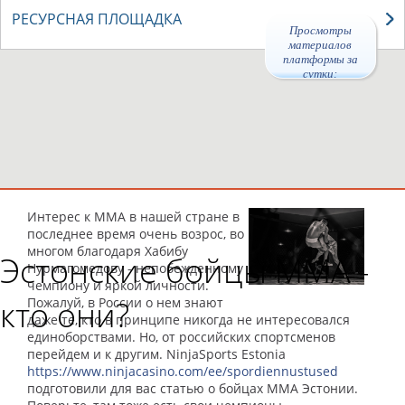
РЕСУРСНАЯ ПЛОЩАДКА
Просмотры
материалов
платформы за
сутки:
44108
Интерес к MMA в нашей стране в
последнее время очень возрос, во
многом благодаря Хабибу
Эстонские бойцы ММА -
Нурмагомедову - непобежденному
чемпиону и яркой личности.
кто они?
Пожалуй, в России о нем знают
даже те, кто в принципе никогда не интересовался
единоборствами. Но, от российских спортсменов
перейдем и к другим. NinjaSports Estonia
https
://
www
.
ninjacasino
.
com
/
ee
/
spordiennustused
подготовили для вас статью о бойцах MMA Эстонии.