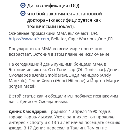
Дисквалификация (DQ)
что бой закончится «остановкой
доктора» (классифицируется как
технический нокаут).
Основные промоакции ММА включают: UFC
https
://
www
.
ufc
.
com
, Bellator, Cage Warriors ,One ,PFL.
Популярность к MMA во всем мире постоянно
возрастает. Эстония в этом плане не исключение.
На сегодняшний день лучшими бойцами MMA в
Эстонии являются: Отт Тониссар (Ott Tonissaar), Денис
Смолдарев (Denis Smoldarev), Энди Манцоло (Andy
Manzolo), Генри Химаэ (Henri Hiiemae) и Йорген Мацси
(Jorgen Matsi).
В этой статье как и обещали мы поближе познакомим
вас с Денисом Смолдаревым.
Денис Смолдарев
– родился 1 апреля 1990 года в
городе Нарва-Йыэсуу. Уже с ранних лет он проявлял
интерес к спорту и с 13-ти лет начал посещать секцию
дзюдо. В 17 Денис переехал в Таллин. Там он не