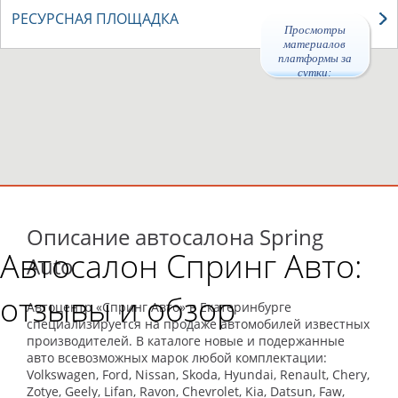
РЕСУРСНАЯ ПЛОЩАДКА
Просмотры
материалов
платформы за
сутки:
47504
Описание автосалона Spring
Автосалон Спринг Авто:
Auto
отзывы и обзор
Автоцентр «Спринг Авто» в Екатеринбурге
специализируется на продаже автомобилей известных
производителей. В каталоге новые и подержанные
авто всевозможных марок любой комплектации:
Volkswagen, Ford, Nissan, Skoda, Hyundai, Renault, Chery,
Zotye, Geely, Lifan, Ravon, Chevrolet, Kia, Datsun, Faw,