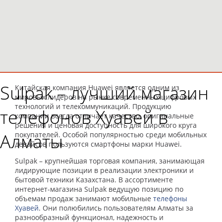
Sulpak – лучший магазин
Китайская компания Huawei является одним из
мировых лидеров на рынке современных цифровых
технологий и телекоммуникаций. Продукцию
телефонов Хуавей в
компании всегда отличает качество, оригинальные
решения и ценовая доступность для широкого круга
Алматы
покупателей. Особой популярностью среди мобильных
девайсов пользуются смартфоны марки Huawei.
Sulpak – крупнейшая торговая компания, занимающая
лидирующие позиции в реализации электроники и
бытовой техники Казахстана. В ассортименте
интернет-магазина Sulpak ведущую позицию по
объемам продаж занимают мобильные
телефоны
Хуавей
. Они полюбились пользователям Алматы за
разнообразный функционал, надежность и