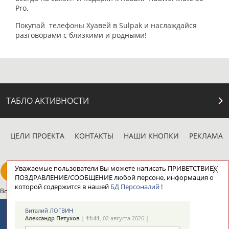
Pro.
Покупай телефоны Хуавей в Sulpak и наслаждайся
разговорами с близкими и родными!
ТАБЛО АКТИВНОСТИ
ЦЕЛИ ПРОЕКТА
КОНТАКТЫ
НАШИ КНОПКИ
РЕКЛАМА
Уважаемые пользователи Вы можете написать ПРИВЕТСТВИЕ/
ПОЗДРАВЛЕНИЕ/СООБЩЕНИЕ любой персоне, информация о
которой содержится в нашей
БД Персоналий
!
Вопросы сотрудничества и совместной деятельности
inform@infosport.ru
Адресов в новостной рассылке: 996
Виталий ЛОГВИН
Александр Петухов
|
11:41
, 02 августа 2026 |
Подпишись